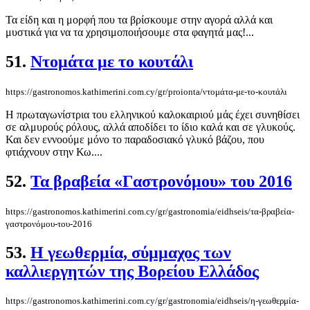
Τα είδη και η μορφή που τα βρίσκουμε στην αγορά αλλά και
μυστικά για να τα χρησιμοποιήσουμε στα φαγητά μας!...
51.
Ντομάτα με το κουτάλι
https://gastronomos.kathimerini.com.cy/gr/proionta/ντομάτα-με-το-κουτάλι
Η πρωταγωνίστρια του ελληνικού καλοκαιριού μάς έχει συνηθίσει
σε αλμυρούς ρόλους, αλλά αποδίδει το ίδιο καλά και σε γλυκούς.
Και δεν εννοούμε μόνο το παραδοσιακό γλυκό βάζου, που
φτιάχνουν στην Κω....
52.
Τα βραβεία «Γαστρονόμου» του 2016
https://gastronomos.kathimerini.com.cy/gr/gastronomia/eidhseis/τα-βραβεία-
γαστρονόμου-του-2016
53.
Η γεωθερμία, σύμμαχος των
καλλιεργητών της Βορείου Ελλάδος
https://gastronomos.kathimerini.com.cy/gr/gastronomia/eidhseis/η-γεωθερμία-