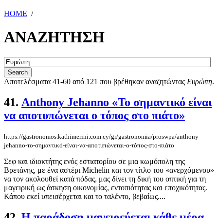
HOME
/
ΑΝΑΖΗΤΗΣΗ
Αποτελέσματα 41-60 από 121 που βρέθηκαν αναζητώντας
Ευρώπη
.
41.
Anthony Jehanno «Το σημαντικό είναι
να αποτυπώνεται ο τόπος στο πιάτο»
https://gastronomos.kathimerini.com.cy/gr/gastronomia/proswpa/anthony-
jehanno-το-σημαντικό-είναι-να-αποτυπώνεται-ο-τόπος-στο-πιάτο
Σεφ και ιδιοκτήτης ενός εστιατορίου σε μια κωμόπολη της
Βρετάνης, με ένα αστέρι Michelin και τον τίτλο του «ανερχόμενου»
να τον ακολουθεί κατά πόδας, μας δίνει τη δική του οπτική για τη
μαγειρική ως άσκηση οικονομίας, εντοπιότητας και εποχικότητας.
Κάπου εκεί υπεισέρχεται και το ταλέντο, βεβαίως....
42.
Η παράδοση μαγειρεύεται κάθε μέρα