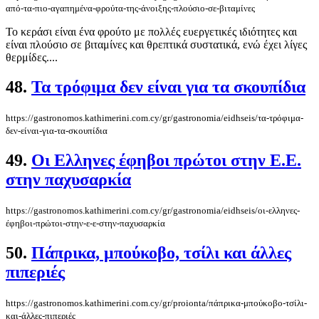
από-τα-πιο-αγαπημένα-φρούτα-της-άνοιξης-πλούσιο-σε-βιταμίνες
Το κεράσι είναι ένα φρούτο με πολλές ευεργετικές ιδιότητες και
είναι πλούσιο σε βιταμίνες και θρεπτικά συστατικά, ενώ έχει λίγες
θερμίδες....
48.
Τα τρόφιμα δεν είναι για τα σκουπίδια
https://gastronomos.kathimerini.com.cy/gr/gastronomia/eidhseis/τα-τρόφιμα-
δεν-είναι-για-τα-σκουπίδια
49.
Οι Ελληνες έφηβοι πρώτοι στην Ε.Ε.
στην παχυσαρκία
https://gastronomos.kathimerini.com.cy/gr/gastronomia/eidhseis/οι-ελληνες-
έφηβοι-πρώτοι-στην-ε-ε-στην-παχυσαρκία
50.
Πάπρικα, μπούκοβο, τσίλι και άλλες
πιπεριές
https://gastronomos.kathimerini.com.cy/gr/proionta/πάπρικα-μπούκοβο-τσίλι-
και-άλλες-πιπεριές