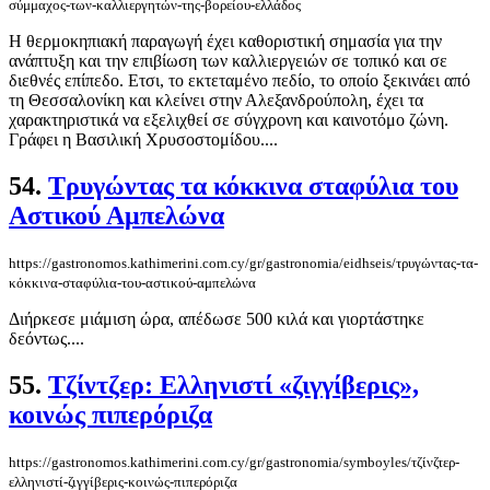
σύμμαχος-των-καλλιεργητών-της-βορείου-ελλάδος
Η θερμοκηπιακή παραγωγή έχει καθοριστική σημασία για την
ανάπτυξη και την επιβίωση των καλλιεργειών σε τοπικό και σε
διεθνές επίπεδο. Ετσι, το εκτεταμένο πεδίο, το οποίο ξεκινάει από
τη Θεσσαλονίκη και κλείνει στην Αλεξανδρούπολη, έχει τα
χαρακτηριστικά να εξελιχθεί σε σύγχρονη και καινοτόμο ζώνη.
Γράφει η Βασιλική Χρυσοστομίδου....
54.
Τρυγώντας τα κόκκινα σταφύλια του
Αστικού Αμπελώνα
https://gastronomos.kathimerini.com.cy/gr/gastronomia/eidhseis/τρυγώντας-τα-
κόκκινα-σταφύλια-του-αστικού-αμπελώνα
Διήρκεσε μιάμιση ώρα, απέδωσε 500 κιλά και γιορτάστηκε
δεόντως....
55.
Τζίντζερ: Ελληνιστί «ζιγγίβερις»,
κοινώς πιπερόριζα
https://gastronomos.kathimerini.com.cy/gr/gastronomia/symboyles/τζίνζτερ-
ελληνιστί-ζιγγίβερις-κοινώς-πιπερόριζα