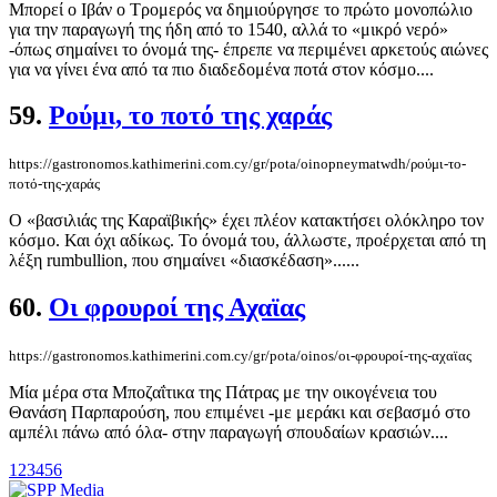
Μπορεί ο Ιβάν ο Τρομερός να δημιούργησε το πρώτο μονοπώλιο
για την παραγωγή της ήδη από το 1540, αλλά το «μικρό νερό»
-όπως σημαίνει το όνομά της- έπρεπε να περιμένει αρκετούς αιώνες
για να γίνει ένα από τα πιο διαδεδομένα ποτά στον κόσμο....
59.
Ρούμι, το ποτό της χαράς
https://gastronomos.kathimerini.com.cy/gr/pota/oinopneymatwdh/ρούμι-το-
ποτό-της-χαράς
Ο «βασιλιάς της Καραϊβικής» έχει πλέον κατακτήσει ολόκληρο τον
κόσμο. Και όχι αδίκως. Το όνομά του, άλλωστε, προέρχεται από τη
λέξη rumbullion, που σημαίνει «διασκέδαση»......
60.
Οι φρουροί της Αχαϊας
https://gastronomos.kathimerini.com.cy/gr/pota/oinos/οι-φρουροί-της-αχαϊας
Μία μέρα στα Μποζαΐτικα της Πάτρας με την οικογένεια του
Θανάση Παρπαρούση, που επιμένει -με μεράκι και σεβασμό στο
αμπέλι πάνω από όλα- στην παραγωγή σπουδαίων κρασιών....
1
2
3
4
5
6