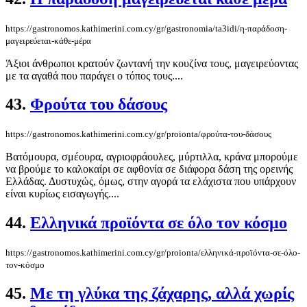
https://gastronomos.kathimerini.com.cy/gr/gastronomia/ta3idi/η-παράδοση-
μαγειρεύεται-κάθε-μέρα
Άξιοι άνθρωποι κρατούν ζωντανή την κουζίνα τους, μαγειρεύοντας
με τα αγαθά που παράγει ο τόπος τους....
43.
Φρούτα του δάσους
https://gastronomos.kathimerini.com.cy/gr/proionta/φρούτα-του-δάσους
Βατόμουρα, σμέουρα, αγριοφράουλες, μύρτιλλα, κράνα μπορούμε
να βρούμε το καλοκαίρι σε αφθονία σε διάφορα δάση της ορεινής
Ελλάδας. Δυστυχώς, όμως, στην αγορά τα ελάχιστα που υπάρχουν
είναι κυρίως εισαγωγής....
44.
Ελληνικά προϊόντα σε όλο τον κόσμο
https://gastronomos.kathimerini.com.cy/gr/proionta/ελληνικά-προϊόντα-σε-όλο-
τον-κόσμο
45.
Με τη γλύκα της ζάχαρης, αλλά χωρίς