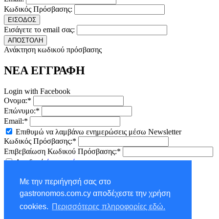
Κωδικός Πρόσβασης:
ΕΙΣΟΔΟΣ
Εισάγετε το email σας:
ΑΠΟΣΤΟΛΗ
Ανάκτηση κωδικού πρόσβασης
ΝΕΑ ΕΓΓΡΑΦΗ
Login with Facebook
Ονομα:*
Επώνυμο:*
Email:*
Επιθυμώ να λαμβάνω ενημερώσεις μέσω Newsletter
Κωδικός Πρόσβασης:*
Επιβεβαίωση Κωδικού Πρόσβασης:*
Αποδοχή
όρων χρήσης
ΕΓΓΡΑΦΗ
Με την περιήγησή σας στο
×
gastronomos.com.cy αποδέχεστε την χρήση
NEWSLETTER - ΕΓΓΡΑΦΗ
cookies.
Περισσότερες πληροφορίες εδώ.