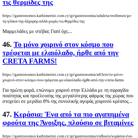
τις θερμίδες της
https://gastronomos.kathimerini.com.cy/gr/gastronomia/asfaleia-trofimwn/με-
τη-γλύκα-της-ζάχαρης-αλλά-χωρίς-τις-θερμίδες-της
Μαρμελάδες με στέβια; Γιατί όχι;...
46.
Το μόνο χοιρινό στον κόσμο που
τρέφεται με ελαιόλαδο, ήρθε από την
CRETA FARMS!
https://gastronomos.kathimerini.com.cy/gr/gastronomia/afi3eis/το-μόνο-
χοιρινό-στον-κόσμο-που-τρέφεται-με-ελαιόλαδο-ήρθε-από-την-creta-farms
Για πρώτη φορά, επώνυμο χοιρινό στην Ελλάδα με τη σφραγίδα
ποιότητας και προέλευσης της μεγαλύτερης φάρμας της χώρας που
στοχεύει σε μερίδιο 8% της συνολικής αγοράς χοιρινού κρέατος...
47.
Κεράσια: Ένα από τα πιο αγαπημένα
φρούτα της Άνοιξης, πλούσιο σε βιταμίνες
https://gastronomos.kathimerini.com.cy/gr/gastronomia/eidhseis/κεράσια-ένα-