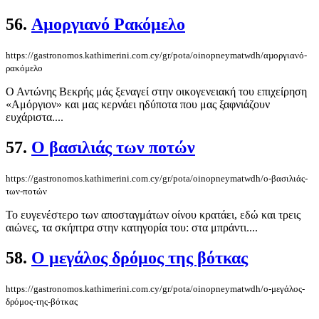
56.
Αµοργιανό Ρακόμελο
https://gastronomos.kathimerini.com.cy/gr/pota/oinopneymatwdh/αµοργιανό-
ρακόμελο
Ο Αντώνης Βεκρής μάς ξεναγεί στην οικογενειακή του επιχείρηση
«Αμόργιον» και μας κερνάει ηδύποτα που μας ξαφνιάζουν
ευχάριστα....
57.
Ο βασιλιάς των ποτών
https://gastronomos.kathimerini.com.cy/gr/pota/oinopneymatwdh/ο-βασιλιάς-
των-ποτών
Το ευγενέστερο των αποσταγμάτων οίνου κρατάει, εδώ και τρεις
αιώνες, τα σκήπτρα στην κατηγορία του: στα μπράντι....
58.
Ο μεγάλος δρόμος της βότκας
https://gastronomos.kathimerini.com.cy/gr/pota/oinopneymatwdh/ο-μεγάλος-
δρόμος-της-βότκας