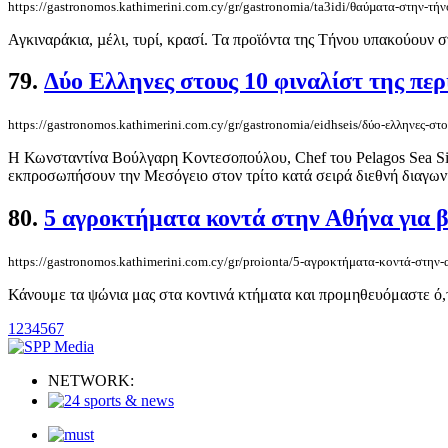
https://gastronomos.kathimerini.com.cy/gr/gastronomia/ta3idi/θαύµατα-στην-τήν
Αγκιναράκια, µέλι, τυρί, κρασί. Τα προϊόντα της Τήνου υπακούουν 
79.
Δύο Ελληνες στους 10 φιναλίστ της πε
https://gastronomos.kathimerini.com.cy/gr/gastronomia/eidhseis/δύο-ελληνες-στ
Η Κωνσταντίνα Βούλγαρη Κοντεσοπούλου, Chef του Pelagos Sea Side
εκπροσωπήσουν την Μεσόγειο στον τρίτο κατά σειρά διεθνή διαγωνισ
80.
5 αγροκτήματα κοντά στην Αθήνα για 
https://gastronomos.kathimerini.com.cy/gr/proionta/5-αγροκτήματα-κοντά-στην
Κάνουμε τα ψώνια μας στα κοντινά κτήματα και προμηθευόμαστε ό,τ
1
2
3
4
5
6
7
NETWORK: