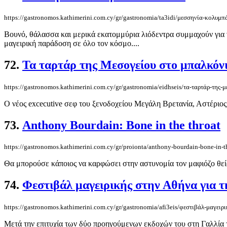
https://gastronomos.kathimerini.com.cy/gr/gastronomia/ta3idi/μεσσηνία-κολυμπά
Βουνό, θάλασσα και μερικά εκατομμύρια λιόδεντρα συμμαχούν για να
μαγειρική παράδοση σε όλο τον κόσμο....
72.
Τα ταρτάρ της Μεσογείου στο μπαλκόν
https://gastronomos.kathimerini.com.cy/gr/gastronomia/eidhseis/τα-ταρτάρ-της-
Ο νέος excecutive σεφ του ξενοδοχείου Μεγάλη Βρετανία, Αστέριος 
73.
Anthony Bourdain: Bone in the throat
https://gastronomos.kathimerini.com.cy/gr/proionta/anthony-bourdain-bone-in-t
Θα μπορούσε κάποιος να καρφώσει στην αστυνομία τον μαφιόζο θείο τ
74.
Φεστιβάλ μαγειρικής στην Αθήνα για 
https://gastronomos.kathimerini.com.cy/gr/gastronomia/afi3eis/φεστιβάλ-μαγε
Μετά την επιτυχία των δύο προηγούμενων εκδοχών του στη Γαλλία το 