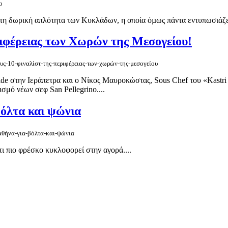
ο
στη δωρική απλότητα των Κυκλάδων, η οποία όµως πάντα εντυπωσιάζει
ριφέρειας των Χωρών της Μεσογείου!
ους-10-φιναλίστ-της-περιφέρειας-των-χωρών-της-μεσογείου
 στην Ιεράπετρα και ο Νίκος Μαυροκώστας, Sous Chef του «Kastri bi
μό νέων σεφ San Pellegrino....
βόλτα και ψώνια
-αθήνα-για-βόλτα-και-ψώνια
ι πιο φρέσκο κυκλοφορεί στην αγορά....