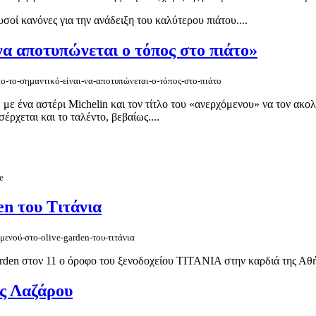
υσοί κανόνες για την ανάδειξη του καλύτερου πιάτου....
να αποτυπώνεται ο τόπος στο πιάτο»
no-το-σημαντικό-είναι-να-αποτυπώνεται-ο-τόπος-στο-πιάτο
με ένα αστέρι Michelin και τον τίτλο του «ανερχόμενου» να τον ακολο
έρχεται και το ταλέντο, βεβαίως....
e
en του Τιτάνια
μενού-στο-olive-garden-του-τιτάνια
rden στον 11 ο όροφο του ξενοδοχείου ΤΙΤΑΝΙΑ στην καρδιά της Αθήν
ης Λαζάρου