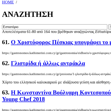
HOME
/
ΑΝΑΖΗΤΗΣΗ
Αποτελέσματα 61-80 από 164 που βρέθηκαν αναζητώντας
Εστιατόρι
61.
Ο Χριστόφορος Πέσκιας υπογράφει το 
https://gastronomos.kathimerini.com.cy/gr/gastronomia/eidhseis/ο-χριστόφορος
62.
Γλιστρίδα ή άλλως αντράκλα
https://gastronomos.kathimerini.com.cy/gr/proionta/1-γλιστρίδα-ή-άλλως-αντράκ
Χόρτο του ελληνικού καλοκαιριού με ιδιάζουσα γεύση και αίσθηση δρο
63.
Η Κωνσταντίνα Βούλγαρη Κοντεσοπούλου
Young Chef 2018
https://gastronomos.kathimerini.com.cy/gr/gastronomia/eidhseis/η-κωνσταντίνα