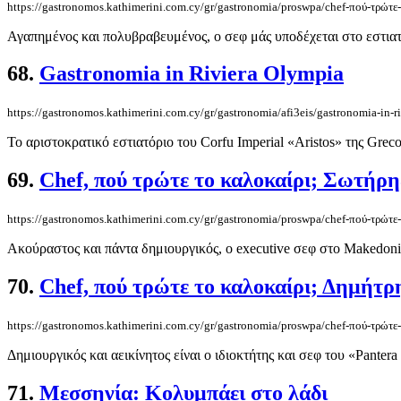
https://gastronomos.kathimerini.com.cy/gr/gastronomia/proswpa/chef-πού-τρώτε
Αγαπημένος και πολυβραβευμένος, ο σεφ μάς υποδέχεται στο εστια
68.
Gastronomia in Riviera Olympia
https://gastronomos.kathimerini.com.cy/gr/gastronomia/afi3eis/gastronomia-in-r
Το αριστοκρατικό εστιατόριο του Corfu Imperial «Aristos» της Greco
69.
Chef, πού τρώτε το καλοκαίρι; Σωτήρ
https://gastronomos.kathimerini.com.cy/gr/gastronomia/proswpa/chef-πού-τρώτε
Ακούραστος και πάντα δημιουργικός, ο executive σεφ στο Makedonia 
70.
Chef, πού τρώτε το καλοκαίρι; Δημήτ
https://gastronomos.kathimerini.com.cy/gr/gastronomia/proswpa/chef-πού-τρώτε
Δημιουργικός και αεικίνητος είναι ο ιδιοκτήτης και σεφ του «Panter
71.
Μεσσηνία: Κολυμπάει στο λάδι