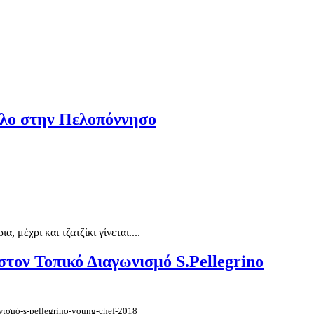
ύλο στην Πελοπόννησο
 μέχρι και τζατζίκι γίνεται....
τον Τοπικό Διαγωνισμό S.Pellegrino
νισμό-s-pellegrino-young-chef-2018