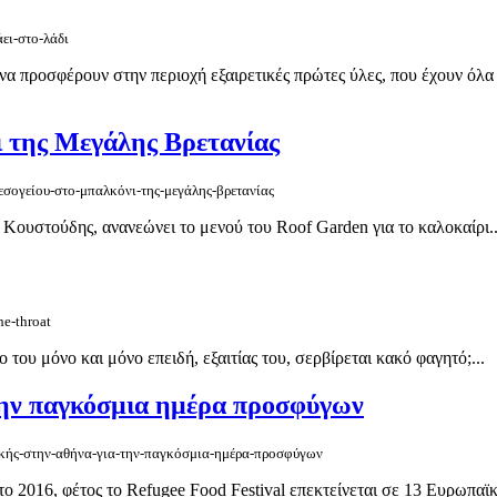
ει-στο-λάδι
 προσφέρουν στην περιοχή εξαιρετικές πρώτες ύλες, που έχουν όλα τ
ι της Μεγάλης Βρετανίας
μεσογείου-στο-μπαλκόνι-της-μεγάλης-βρετανίας
Κουστούδης, ανανεώνει το μενού του Roof Garden για το καλοκαίρι..
he-throat
ου μόνο και μόνο επειδή, εξαιτίας του, σερβίρεται κακό φαγητό;...
την παγκόσμια ημέρα προσφύγων
ιρικής-στην-αθήνα-για-την-παγκόσμια-ημέρα-προσφύγων
2016, φέτος το Refugee Food Festival επεκτείνεται σε 13 Ευρωπαϊκές