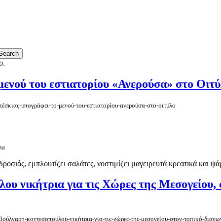
ο
.
μενού του εστιατορίου «Ανερούσα» στο Οιτ
-πέσκιας-υπογράφει-το-μενού-του-εστιατορίου-ανερούσα-στο-οιτύλο
λα
σιάς, εμπλουτίζει σαλάτες, νοστιμίζει μαγειρευτά κρεατικά και ψάρια,
 νικήτρια για τις Χώρες της Μεσογείου, σ
-βούλγαρη-κοντεσοπούλου-νικήτρια-για-τις-χώρες-της-μεσογείου-στον-τοπικό-διαγω