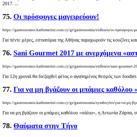
2017. ...
75.
Οι πρόσφυγες μαγειρεύουν!
https://gastronomos.kathimerini.com.cy/gr/gastronomia/eidhseis/οι-πρόσφυγες-μ
Για πέντε μέρες, εστιατόρια της Αθήνας παραχωρούν τις κουζίνες κα
76.
Sani Gourmet 2017 με ανερχόμενα «ασ
https://gastronomos.kathimerini.com.cy/gr/gastronomia/eidhseis/sani-gourmet-
Για 12η χρονιά θα διεξαχθεί φέτος ο αγαπημένος θεσμός των foodies 
77.
Για να μη βγάζουν οι μπάμιες καθόλου 
https://gastronomos.kathimerini.com.cy/gr/gastronomia/symboyles/για-να-μη-β
Για να μη βγάζουν οι μπάμιες καθόλου «σάλιο», η Αντωνία Ζάρπα, σεφ
78.
Θαύµατα στην Τήνο