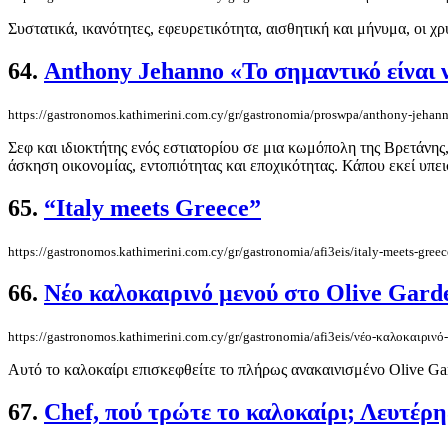
Συστατικά, ικανότητες, εφευρετικότητα, αισθητική και μήνυμα, οι χρ
64.
Anthony Jehanno «Το σημαντικό είναι 
https://gastronomos.kathimerini.com.cy/gr/gastronomia/proswpa/anthony-jehan
Σεφ και ιδιοκτήτης ενός εστιατορίου σε μια κωμόπολη της Βρετάνης, 
άσκηση οικονομίας, εντοπιότητας και εποχικότητας. Κάπου εκεί υπεισ
65.
“Italy meets Greece”
https://gastronomos.kathimerini.com.cy/gr/gastronomia/afi3eis/italy-meets-greec
66.
Νέο καλοκαιρινό μενού στο Olive Gard
https://gastronomos.kathimerini.com.cy/gr/gastronomia/afi3eis/νέο-καλοκαιρινό-
Αυτό το καλοκαίρι επισκεφθείτε το πλήρως ανακαινισμένο Olive Ga
67.
Chef, πού τρώτε το καλοκαίρι; Λευτέρ