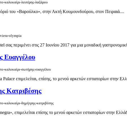
-το-καλοκαίρι-λευτέρης-λαζάρου
τόριό του «Βαρούλκο», στην Ακτή Κουμουνδούρου, στον Πειραιά....
iviera-olympia
tel σας περιμένει στις 27 Ιουνίου 2017 για μια μοναδική γαστρονομική 
ης Ευαγγέλου
-το-καλοκαίρι-σωτήρης-ευαγγέλου
Palace επιμελείται, επίσης, το μενού αρκετών εστιατορίων στην Ελλά
ρης Κατριβέσης
-το-καλοκαίρι-δημήτρης-κατριβέσης
a negra», επιμελείται επίσης το μενού αρκετών εστιατορίων στην Ελλάδ