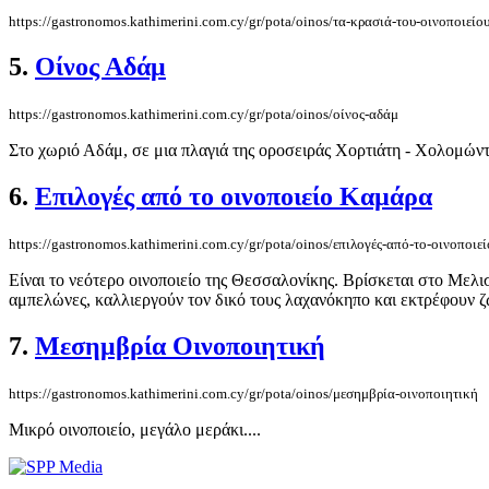
https://gastronomos.kathimerini.com.cy/gr/pota/oinos/τα-κρασιά-του-οινοποιεί
5.
Oίνος Αδάμ
https://gastronomos.kathimerini.com.cy/gr/pota/oinos/oίνος-αδάμ
Στο χωριό Αδάμ, σε μια πλαγιά της οροσειράς Χορτιάτη - Χολομώντ
6.
Επιλογές από το οινοποιείο Καµάρα
https://gastronomos.kathimerini.com.cy/gr/pota/oinos/επιλογές-από-το-οινοποιε
Είναι το νεότερο οινοποιείο της Θεσσαλονίκης. Βρίσκεται στο Μελι
αμπελώνες, καλλιεργούν τον δικό τους λαχανόκηπο και εκτρέφουν ζώ
7.
Μεσημβρία Οινοποιητική
https://gastronomos.kathimerini.com.cy/gr/pota/oinos/μεσημβρία-οινοποιητική
Μικρό οινοποιείο, μεγάλο μεράκι....