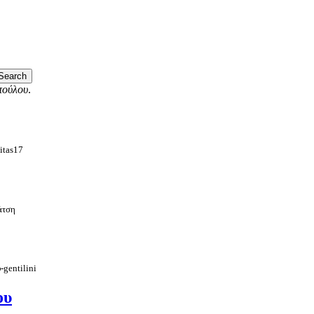
πούλου
.
itas17
άτση
-gentilini
ου