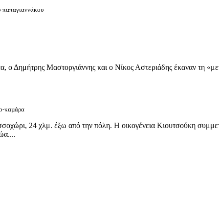
ου-παπαγιαννάκου
α, ο Δημήτρης Μαστοργιάννης και ο Νίκος Αστεριάδης έκαναν τη «μεγ
ίο-καµάρα
σσοχώρι, 24 χλμ. έξω από την πόλη. Η οικογένεια Κιουτσούκη συμμετ
α....