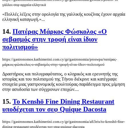
γάλλοι-σεφ-αρχαία-ελληνικά
«Πολλές λέξεις στην ορολογία της γαλλικής κουζίνας έχουν αρχαία
ελληνική καταγωγή.»...
14.
Πατέρας Μάρκος Φώσκολος «Ο
σεβασμός στην τροφή είναι ίδιον
πολιτισμού»
https://gastronomos.kathimerini.com.cy/gr/gastronomia/proswpa/πατέρας-
μάρκος-φώσκολος-ο-σεβασμός-στην-τροφή-είναι-ίδιον-πολιτισμού
Δραστήριος και πολυγραφότατος, ο κληρικός και ερευνητής της
ιστορίας και του πολιτισμού της Τήνου διέκρινε και κατέγραψε
στοιχεία μιας γαστρονομικής κουλτούρας-παράδειγμα προς μίμηση
στην ασυδοσία των σύγχρονων εποχών....
15.
To Kenshō Fine Dining Restaurant
υποδέχεται τον σεφ Quique Dacosta
https://gastronomos.kathimerini.com.cy/gr/gastronomia/afi3eis/to-kenshō-fine-
dining-restaurant-υποδέχεται-τον-σεφ-quique-dacosta