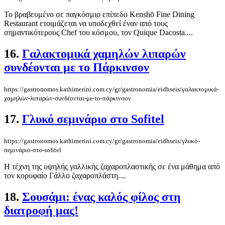
Το βραβευμένο σε παγκόσμιο επίπεδο Kenshō Fine Dining
Restaurant ετοιμάζεται να υποδεχθεί έναν από τους
σημαντικότερους Chef του κόσμου, τον Quique Dacosta....
16.
Γαλακτομικά χαμηλών λιπαρών
συνδέονται με το Πάρκινσον
https://gastronomos.kathimerini.com.cy/gr/gastronomia/eidhseis/γαλακτομικά-
χαμηλών-λιπαρών-συνδέονται-με-το-πάρκινσον
17.
Γλυκό σεμινάριο στο Sofitel
https://gastronomos.kathimerini.com.cy/gr/gastronomia/eidhseis/γλυκό-
σεμινάριο-στο-sofitel
Η τέχνη της υψηλής γαλλικής ζαχαροπλαστικής σε ένα μάθημα από
τον κορυφαίο Γάλλο ζαχαροπλάστη....
18.
Σουσάμι: ένας καλός φίλος στη
διατροφή μας!