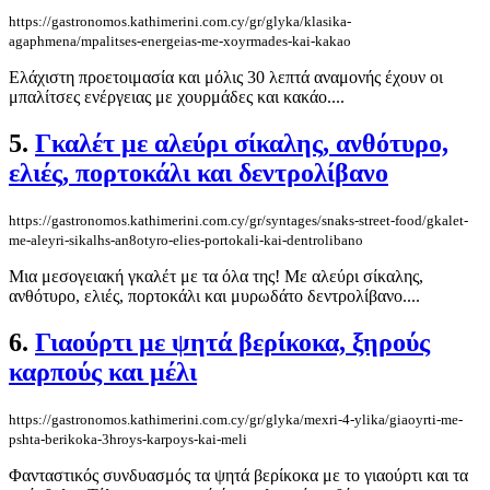
https://gastronomos.kathimerini.com.cy/gr/glyka/klasika-
agaphmena/mpalitses-energeias-me-xoyrmades-kai-kakao
Ελάχιστη προετοιμασία και μόλις 30 λεπτά αναμονής έχουν οι
μπαλίτσες ενέργειας με χουρμάδες και κακάο....
5.
Γκαλέτ με αλεύρι σίκαλης, ανθότυρο,
ελιές, πορτοκάλι και δεντρολίβανο
https://gastronomos.kathimerini.com.cy/gr/syntages/snaks-street-food/gkalet-
me-aleyri-sikalhs-an8otyro-elies-portokali-kai-dentrolibano
Μια μεσογειακή γκαλέτ με τα όλα της! Με αλεύρι σίκαλης,
ανθότυρο, ελιές, πορτοκάλι και μυρωδάτο δεντρολίβανο....
6.
Γιαούρτι με ψητά βερίκοκα, ξηρούς
καρπούς και μέλι
https://gastronomos.kathimerini.com.cy/gr/glyka/mexri-4-ylika/giaoyrti-me-
pshta-berikoka-3hroys-karpoys-kai-meli
Φανταστικός συνδυασμός τα ψητά βερίκοκα με το γιαούρτι και τα