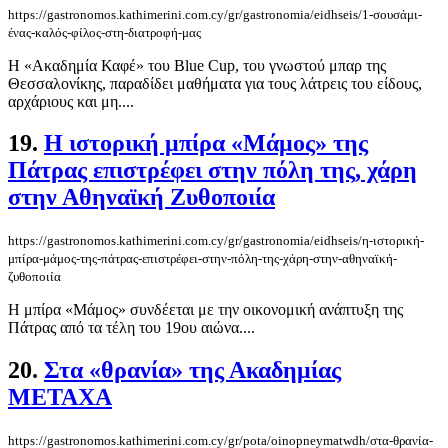
https://gastronomos.kathimerini.com.cy/gr/gastronomia/eidhseis/1-σουσάμι-
ένας-καλός-φίλος-στη-διατροφή-μας
Η «Ακαδημία Καφέ» του Blue Cup, του γνωστού μπαρ της
Θεσσαλονίκης, παραδίδει μαθήματα για τους λάτρεις του είδους,
αρχάριους και μη....
19.
Η ιστορική μπίρα «Μάμος» της
Πάτρας επιστρέφει στην πόλη της, χάρη
στην Αθηναϊκή Ζυθοποιία
https://gastronomos.kathimerini.com.cy/gr/gastronomia/eidhseis/η-ιστορική-
μπίρα-μάμος-της-πάτρας-επιστρέφει-στην-πόλη-της-χάρη-στην-αθηναϊκή-
ζυθοποιία
Η μπίρα «Μάμος» συνδέεται με την οικονομική ανάπτυξη της
Πάτρας από τα τέλη του 19ου αιώνα....
20.
Στα «θρανία» της Ακαδημίας
ΜΕΤΑΧΑ
https://gastronomos.kathimerini.com.cy/gr/pota/oinopneymatwdh/στα-θρανία-