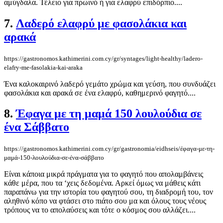
αμύγδαλα. Τέλειο για πρωινό ή για ελαφρύ επιδόρπιο....
7.
Λαδερό ελαφρύ με φασολάκια και
αρακά
https://gastronomos.kathimerini.com.cy/gr/syntages/light-healthy/ladero-
elafry-me-fasolakia-kai-araka
Ένα καλοκαιρινό λαδερό γεμάτο χρώμα και γεύση, που συνδυάζει
φασολάκια και αρακά σε ένα ελαφρύ, καθημερινό φαγητό....
8.
Έφαγα με τη μαμά 150 λουλούδια σε
ένα Σάββατο
https://gastronomos.kathimerini.com.cy/gr/gastronomia/eidhseis/έφαγα-με-τη-
μαμά-150-λουλούδια-σε-ένα-σάββατο
Είναι κάποια μικρά πράγματα για το φαγητό που απολαμβάνεις
κάθε μέρα, που τα ‘χεις δεδομένα. Αρκεί όμως να μάθεις κάτι
παραπάνω για την ιστορία του φαγητού σου, τη διαδρομή του, τον
αληθινό κόπο να φτάσει στο πιάτο σου μα και όλους τους νέους
τρόπους να το απολαύσεις και τότε ο κόσμος σου αλλάζει....