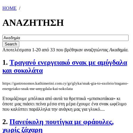
HOME
/
ΑΝΑΖΗΤΗΣΗ
Αποτελέσματα 1-20 από 33 που βρέθηκαν αναζητώντας
Ακαδημία
.
1.
Τραγανό ενεργειακό σνακ με αμύγδαλα
και σοκολάτα
https://gastronomos.kathimerini.com.cy/gr/glyka/snak-gia-to-sxoleio/tragano-
energeiako-snak-me-amygdala-kai-sokolata
Eτοιμάζουμε μπόλικα από αυτά τα θρεπτικά «μπισκοτάκια» κι
όποτε μας πιάσει πείνα μέσα στη μέρα έχουμε ένα σνακ ωφέλιμο
που καλύπτει παράλληλα την ανάγκη μας για γλυκό....
2.
Πανεύκολη πουτίγκα με φράουλες,
χωρίς ζάχαρη