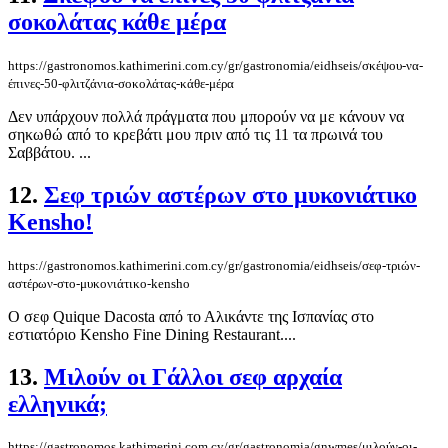
σοκολάτας κάθε μέρα
https://gastronomos.kathimerini.com.cy/gr/gastronomia/eidhseis/σκέψου-να-
έπινες-50-φλιτζάνια-σοκολάτας-κάθε-μέρα
Δεν υπάρχουν πολλά πράγματα που μπορούν να με κάνουν να
σηκωθώ από το κρεβάτι μου πριν από τις 11 τα πρωινά του
Σαββάτου. ...
12.
Σεφ τριών αστέρων στο μυκονιάτικο
Kensho!
https://gastronomos.kathimerini.com.cy/gr/gastronomia/eidhseis/σεφ-τριών-
αστέρων-στο-μυκονιάτικο-kensho
Ο σεφ Quique Dacosta από το Αλικάντε της Ισπανίας στο
εστιατόριο Kenshο Fine Dining Restaurant....
13.
Μιλούν οι Γάλλοι σεφ αρχαία
ελληνικά;
https://gastronomos.kathimerini.com.cy/gr/gastronomia/gnwmes/μιλούν-οι-