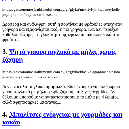
https://gastronomos.kathimerini.com.cy/gr/glyka/mexri-4-ylika/paneykolh-
poytigka-me-fraoyles-xwris-zaxarh
Δροσερή και ανάλαφρη, αυτή η πουτίγκα με φράουλες φτιάχνεται
γρήγορα και εξαφανίζεται ακόμη πιο γρήγορα. Και δεν περιέχει
καθόλου ζάχαρη – η γλυκύτητά της οφείλεται αποκλειστικά στα
φρούτα....
3.
Ψητό γιαουρτογλυκό με μήλα, χωρίς
ζάχαρη
https://gastronomos.kathimerini.com.cy/gr/glyka/klasika-agaphmena/pshto-
giaoyrtoglyko-me-mhla-xwris-zaxarh
Δεν είναι όλα τα γλυκά αμαρτωλά. Εδώ έχουμε ένα πολύ ωραίο
γιαουρτογλυκό με μήλα, χωρίς ζάχαρη, με λίγες θερμίδες. Αν
θέλουμε μπορούμε να αντικαταστήσουμε τα μήλα με 4 ώριμες,
αλλά σφιχτόσαρκες μπανάνες....
4.
Μπαλίτσες ενέργειας με χουρμάδες και
κακάο