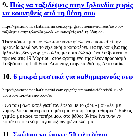
9.
Πώς να ταξιδέψεις στην Ιρλανδία χωρίς
να κουνηθείς από τη θέση σου
https://gastronomos.kathimerini.com.cy/gr/gastronomia/eidhseis/πώς-να-
ταξιδέψεις-στην-ιρλανδία-χωρίς-να-κουνηθείς-από-τη-θέση-σου
Ήταν κάποτε μια κοπέλα που πάντα ήθελε να επισκεφθεί την
Ιρλανδία αλλά δεν το είχε ακόμα καταφέρει. Για την κουζίνα της
Ιρλανδίας δεν γνώριζε πολλά, μα αυτό άλλαξε ένα Σαββατιάτικο
πρωινό στις 19 Μαρτίου, στον αγαπημένο της πλέον προορισμό
Σαββάτου, τη Lidl Food Academy, στην καρδιά της Λευκωσίας. ...
10.
6 μικρά μυστικά για καθημερινούς σεφ
https://gastronomos.kathimerini.com.cy/gr/gastronomia/eidhseis/6-μικρά-
μυστικά-για-καθημερινούς-σεφ
«Θα του βάλω καφέ γιατί τον έφερα με το ζόρι!» μου λέει με
χαμόγελο και πονηριά στο μάτι μια νεαρή ‘’συμμαθήτρια’’. Καθώς
γεμίζω με καφέ το ποτήρι μου, στο βάθος βλέπω ένα τυπά να
κοιτάει στο κενό με αγουροξυπνημένο βλέμμα....
11.
Σκέψου να έπινες 50 φλιτζάνια