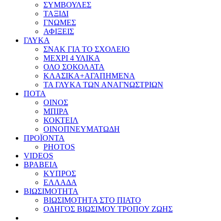
ΣΥΜΒΟΥΛΕΣ
ΤΑΞΙΔΙ
ΓΝΩΜΕΣ
ΑΦΙΞΕΙΣ
ΓΛΥΚΑ
ΣΝΑΚ ΓΙΑ ΤΟ ΣΧΟΛΕΙΟ
ΜΕΧΡΙ 4 ΥΛΙΚΑ
ΟΛΟ ΣΟΚΟΛΑΤΑ
ΚΛΑΣΙΚΑ+ΑΓΑΠΗΜΕΝΑ
ΤΑ ΓΛΥΚΑ ΤΩΝ ΑΝΑΓΝΩΣΤΡΙΩΝ
ΠΟΤΑ
ΟΙΝΟΣ
ΜΠΙΡΑ
ΚΟΚΤΕΙΛ
ΟΙΝΟΠΝΕΥΜΑΤΩΔΗ
ΠΡΟΪΟΝΤΑ
PHOTOS
VIDEOS
ΒΡΑΒΕΙΑ
ΚΥΠΡΟΣ
ΕΛΛΑΔΑ
ΒΙΩΣΙΜΟΤΗΤΑ
ΒΙΩΣΙΜΟΤΗΤΑ ΣΤΟ ΠΙΑΤΟ
ΟΔΗΓΟΣ ΒΙΩΣΙΜΟΥ ΤΡΟΠΟΥ ΖΩΗΣ