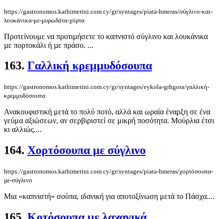
https://gastronomos.kathimerini.com.cy/gr/syntages/piata-hmeras/σύγλινο-και-
λουκάνικα-με-μυρωδάτα-χόρτα
Προτείνουμε να προτιµήσετε το καπνιστό σύγλινο και λουκάνικα
µε πορτοκάλι ή µε πράσο. ...
163.
Γαλλική κρεμμυδόσουπα
https://gastronomos.kathimerini.com.cy/gr/syntages/eykola-grhgora/γαλλική-
κρεμμυδόσουπα
Ανακουφιστική μετά το πολύ ποτό, αλλά και ωραία έναρξη σε ένα
γεύμα αξιώσεων, αν σερβιριστεί σε μικρή ποσότητα. Μούρλια έτσι
κι αλλιώς....
164.
Χορτόσουπα µε σύγλινο
https://gastronomos.kathimerini.com.cy/gr/syntages/piata-hmeras/χορτόσουπα-
µε-σύγλινο
Μια «καπνιστή» σούπα, ιδανική για αποτοξίνωση μετά το Πάσχα....
165.
Κοτόσουπα με λαχανικά