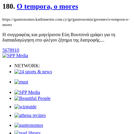
180.
O tempora, o mores
https://gastronomos.kathimerini.com.cy/gr/gastronomia/gnwmes/o-tempora-o-
mores
Η συγγραφέας και μαγείρισσα Εύη Βουτσινά γράφει για τη
διαπαιδαγώγηση στο φλέγον ζήτημα της διατροφής....
5
6
7
8
9
10
NETWORK: