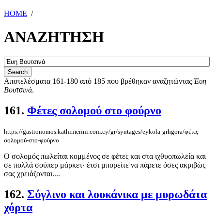
HOME
/
ΑΝΑΖΗΤΗΣΗ
Αποτελέσματα 161-180 από 185 που βρέθηκαν αναζητώντας
Έυη
Βουτσινά
.
161.
Φέτες σολομού στο φούρνο
https://gastronomos.kathimerini.com.cy/gr/syntages/eykola-grhgora/φέτες-
σολομού-στο-φούρνο
Ο σολομός πωλείται κομμένος σε φέτες και στα ιχθυοπωλεία και
σε πολλά σούπερ μάρκετ· έτσι μπορείτε να πάρετε όσες ακριβώς
σας χρειάζονται....
162.
Σύγλινο και λουκάνικα με μυρωδάτα
χόρτα