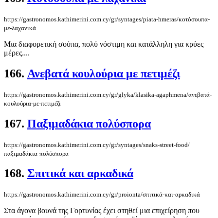
https://gastronomos.kathimerini.com.cy/gr/syntages/piata-hmeras/κοτόσουπα-
με-λαχανικά
Μια διαφορετική σούπα, πολύ νόστιμη και κατάλληλη για κρύες
μέρες....
166.
Ανεβατά κουλούρια με πετιμέζι
https://gastronomos.kathimerini.com.cy/gr/glyka/klasika-agaphmena/ανεβατά-
κουλούρια-με-πετιμέζι
167.
Παξιμαδάκια πολύσπορα
https://gastronomos.kathimerini.com.cy/gr/syntages/snaks-street-food/
παξιμαδάκια-πολύσπορα
168.
Σπιτικά και αρκαδικά
https://gastronomos.kathimerini.com.cy/gr/proionta/σπιτικά-και-αρκαδικά
Στα άγονα βουνά της Γορτυνίας έχει στηθεί μια επιχείρηση που