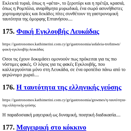
Εκλεκτά τυριά, όπως η «φέτα», το ξεροτύρι και η πρέτζα, κρασιά,
όπως η Ρομπόλα, αναρίθμητα μυρωδικά, ένα σωρό ασυνήθιστες
χορτομαγειρίες και δεκάδες πίτες συνθέτουν τη γαστρονομική
ταυτότητα της όμορφης Επτανήσου....
175.
Φακή Εγκλουβής Λευκάδας
https://gastronomos.kathimerini.com.cy/gr/gastronomia/asfaleia-trofimwn/
φακή-εγκλουβής-λευκάδας
Οσοι τις έχουν δοκιμάσει ομονοούν πως πρόκειται για τις πιο
νόστιμες φακές. Ο λόγος για τις φακές Εγκλουβής, που
καλλιεργούνται μόνο στη Λευκάδα, σε ένα οροπέδιο πάνω από το
φερώνυμο χωριό....
176.
Η ταυτότητα της ελληνικής γεύσης
https://gastronomos.kathimerini.com.cy/gr/gastronomia/gnwmes/η-ταυτότητα-
της-ελληνικής-γεύσης
Η παραδοσιακή μαγειρική ως δυναμική, ποιητική διαδικασία....
177.
Μαγειρική στο κόκκινο