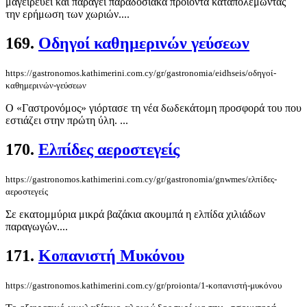
μαγειρεύει και παράγει παραδοσιακά προϊόντα καταπολεμώντας
την ερήμωση των χωριών....
169.
Οδηγοί καθημερινών γεύσεων
https://gastronomos.kathimerini.com.cy/gr/gastronomia/eidhseis/οδηγοί-
καθημερινών-γεύσεων
Ο «Γαστρονόμος» γιόρτασε τη νέα δωδεκάτομη προσφορά του που
εστιάζει στην πρώτη ύλη. ...
170.
Ελπίδες αεροστεγείς
https://gastronomos.kathimerini.com.cy/gr/gastronomia/gnwmes/ελπίδες-
αεροστεγείς
Σε εκατομμύρια μικρά βαζάκια ακουμπά η ελπίδα χιλιάδων
παραγωγών....
171.
Κοπανιστή Μυκόνου
https://gastronomos.kathimerini.com.cy/gr/proionta/1-κοπανιστή-μυκόνου