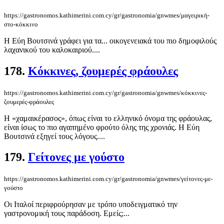
https://gastronomos.kathimerini.com.cy/gr/gastronomia/gnwmes/μαγειρική-
στο-κόκκινο
Η Εύη Βουτσινά γράφει για τα... οικογενειακά του πιο δημοφιλούς
λαχανικού του καλοκαιριού....
178.
Κόκκινες, ζουμερές φράουλες
https://gastronomos.kathimerini.com.cy/gr/gastronomia/gnwmes/κόκκινες-
ζουμερές-φράουλες
Η «χαμαικέρασος», όπως είναι το ελληνικό όνομα της φράουλας,
είναι ίσως το πιο αγαπημένο φρούτο όλης της χρονιάς. Η Εύη
Βουτσινά εξηγεί τους λόγους....
179.
Γείτονες με γούστο
https://gastronomos.kathimerini.com.cy/gr/gastronomia/gnwmes/γείτονες-με-
γούστο
Οι Ιταλοί περιφρούρησαν με τρόπο υποδειγματικό την
γαστρονομική τους παράδοση. Εμείς;...