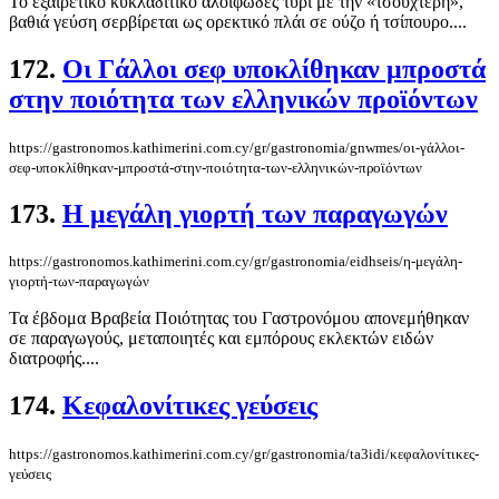
Το εξαιρετικό κυκλαδίτικο αλοιφώδες τυρί με την «τσουχτερή»,
βαθιά γεύση σερβίρεται ως ορεκτικό πλάι σε ούζο ή τσίπουρο....
172.
Οι Γάλλοι σεφ υποκλίθηκαν μπροστά
στην ποιότητα των ελληνικών προϊόντων
https://gastronomos.kathimerini.com.cy/gr/gastronomia/gnwmes/οι-γάλλοι-
σεφ-υποκλίθηκαν-μπροστά-στην-ποιότητα-των-ελληνικών-προϊόντων
173.
Η μεγάλη γιορτή των παραγωγών
https://gastronomos.kathimerini.com.cy/gr/gastronomia/eidhseis/η-μεγάλη-
γιορτή-των-παραγωγών
Τα έβδομα Βραβεία Ποιότητας του Γαστρονόμου απονεμήθηκαν
σε παραγωγούς, μεταποιητές και εμπόρους εκλεκτών ειδών
διατροφής....
174.
Κεφαλονίτικες γεύσεις
https://gastronomos.kathimerini.com.cy/gr/gastronomia/ta3idi/κεφαλονίτικες-
γεύσεις