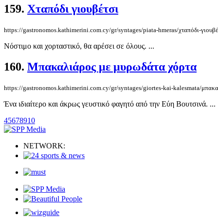
159.
Χταπόδι γιουβέτσι
https://gastronomos.kathimerini.com.cy/gr/syntages/piata-hmeras/χταπόδι-γιουβέ
Νόστιμο και χορταστικό, θα αρέσει σε όλους. ...
160.
Μπακαλιάρος με μυρωδάτα χόρτα
https://gastronomos.kathimerini.com.cy/gr/syntages/giortes-kai-kalesmata/μπα
Ένα ιδιαίτερο και άκρως γευστικό φαγητό από την Εύη Βουτσινά. ...
4
5
6
7
8
9
10
NETWORK: