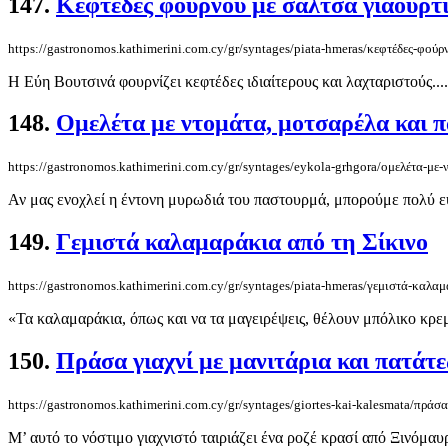
147.
Κεφτέδες φούρνου με σάλτσα γιαουρτ
https://gastronomos.kathimerini.com.cy/gr/syntages/piata-hmeras/κεφτέδες-φούρ
Η Εύη Βουτσινά φουρνίζει κεφτέδες ιδιαίτερους και λαχταριστούς....
148.
Ομελέτα με ντομάτα, μοτσαρέλα και 
https://gastronomos.kathimerini.com.cy/gr/syntages/eykola-grhgora/ομελέτα-με
Αν μας ενοχλεί η έντονη μυρωδιά του παστουρμά, μπορούμε πολύ εύκ
149.
Γεμιστά καλαμαράκια από τη Σίκινο
https://gastronomos.kathimerini.com.cy/gr/syntages/piata-hmeras/γεμιστά-καλα
«Τα καλαμαράκια, όπως και να τα μαγειρέψεις, θέλουν μπόλικο κρεμμύ
150.
Πράσα γιαχνί με μανιτάρια και πατάτε
https://gastronomos.kathimerini.com.cy/gr/syntages/giortes-kai-kalesmata/πράσα
Μ’ αυτό το νόστιμο γιαχνιστό ταιριάζει ένα ροζέ κρασί από Ξινόμαυρ