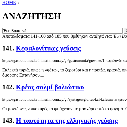
HOME
/
ΑΝΑΖΗΤΗΣΗ
Αποτελέσματα 141-160 από 185 που βρέθηκαν αναζητώντας
Έυη Βο
141.
Κεφαλονίτικες γεύσεις
https://gastronomos.kathimerini.com.cy/gr/gastronomia/gnwmes/1-κεφαλονίτικες
Εκλεκτά τυριά, όπως η «φέτα», το ξεροτύρι και η πρέτζα, κρασιά, 
όμορφης Επτανήσου....
142.
Κρέας σαλμί βολιώτικο
https://gastronomos.kathimerini.com.cy/gr/syntages/giortes-kai-kalesmata/κρέα
Οι μοντέρνες νοικοκυρές το φτιάχνουν με μοσχάρι αυτό το φαγητό. Ο
143.
Η ταυτότητα της ελληνικής γεύσης