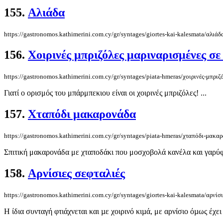
155.
Αλιάδα
https://gastronomos.kathimerini.com.cy/gr/syntages/giortes-kai-kalesmata/αλιάδ
156.
Χοιρινές μπριζόλες μαριναρισμένες σε 
https://gastronomos.kathimerini.com.cy/gr/syntages/piata-hmeras/χοιρινές-μπριζ
Γιατί ο ορισμός του μπάρμπεκιου είναι οι χοιρινές μπριζόλες! ...
157.
Χταπόδι μακαρονάδα
https://gastronomos.kathimerini.com.cy/gr/syntages/piata-hmeras/χταπόδι-μακα
Σπιτική μακαρονάδα με χταποδάκι που μοσχοβολά κανέλα και γαρύφα
158.
Αρνίσιες σεφταλιές
https://gastronomos.kathimerini.com.cy/gr/syntages/giortes-kai-kalesmata/αρνίσι
Η ίδια συνταγή φτιάχνεται και µε χοιρινό κιµά, με αρνίσιο όµως έχει