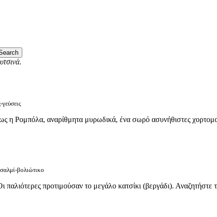
υτσινά
.
-γεύσεις
όπως η Ρομπόλα, αναρίθμητα μυρωδικά, ένα σωρό ασυνήθιστες χορτομαγ
ς-σαλμί-βολιώτικο
ι παλιότερες προτιμούσαν το μεγάλο κατσίκι (βεργάδι). Αναζητήστε το