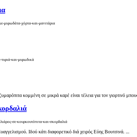
ια
-με-μυρωδάτα-χόρτα-και-μανιτάρια
ε-τυριά-και-μυρωδικά
μαρόπιτα κομμένη σε μικρά καρέ είναι τέλεια για τον γιορτινό μπουφ
κορδαλιά
καλιάρος-σε-κουρκουτόπιτα-και-σκορδαλιά
υαγγελισμού. Ιδού κάτι διαφορετικό διά χειρός Εύης Βουτσινά. ...