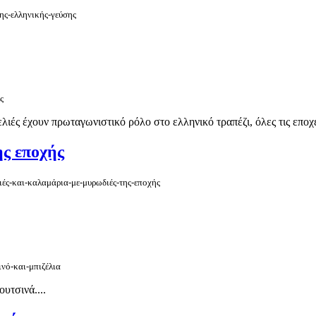
ης-ελληνικής-γεύσης
ς
ελιές έχουν πρωταγωνιστικό ρόλο στο ελληνικό τραπέζι, όλες τις εποχ
ης εποχής
ιές-και-καλαμάρια-με-μυρωδιές-της-εποχής
ινό-και-μπιζέλια
υτσινά....