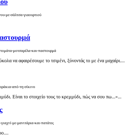
ιού
νου-με-σάλτσα-γιαουρτιού
παστουρμά
-ντομάτα-μοτσαρέλα-και-παστουρμά
ολα να αφαιρέσουμε το τσιμένι, ξύνοντάς το με ένα μαχαίρι....
μαράκια-από-τη-σίκινο
δι. Είναι το στοιχείο τους το κρεμμύδι, πώς να σου πω...»...
ς
-γιαχνί-με-μανιτάρια-και-πατάτες
ο....