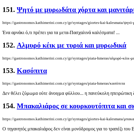
151.
Ψητό με μυρωδάτα χόρτα και μανιτάρ
https://gastronomos.kathimerini.com.cy/gr/syntages/giortes-kai-kalesmata/ψητό
Ένα αρνάκι ό,τι πρέπει για τα μετα-Πασχαλινά καλέσματα! ...
152.
Αλμυρό κέικ με τυριά και μυρωδικά
https://gastronomos.kathimerini.com.cy/gr/syntages/piata-hmeras/αλμυρό-κέικ-μ
153.
Κασόπιτα
https://gastronomos.kathimerini.com.cy/gr/syntages/piata-hmeras/κασόπιτα
Δεν θέλει ζύμωμα ούτε άνοιγμα φύλλου... η πανεύκολη ηπειρώτικη ζυ
154.
Μπακαλιάρος σε κουρκουτόπιτα και σ
https://gastronomos.kathimerini.com.cy/gr/syntages/giortes-kai-kalesmata/μπα
Ο τηγανητός μπακαλιάρος δεν είναι μονόδρομος για το τραπέζι του Ε