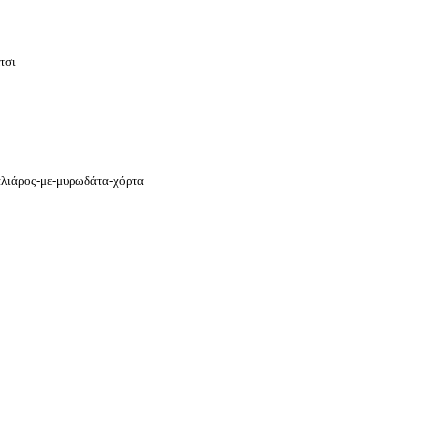
τσι
καλιάρος-με-μυρωδάτα-χόρτα