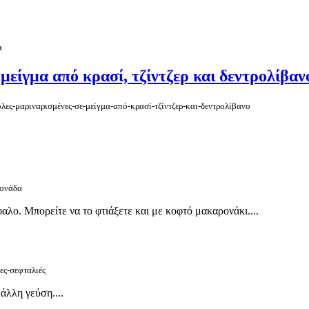
α
μείγμα από κρασί, τζίντζερ και δεντρολίβαν
όλες-μαριναρισμένες-σε-μείγμα-από-κρασί-τζίντζερ-και-δεντρολίβανο
ρονάδα
λο. Μπορείτε να το φτιάξετε και με κοφτό μακαρονάκι....
ες-σεφταλιές
 άλλη γεύση....