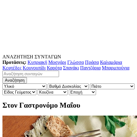
ΑΝΑΖΗΤΗΣΗ ΣΥΝΤΑΓΩΝ
Προτάσεις:
Κυπριακή
Μοσχάρι
Γλώσσα
Πράσα
Καλαμάρια
Κεφτέδες
Κουνουπίδι
Καρότα
Σπανάκι
Παντζάρια
Μπαρμπούνια
Στον Γαστρονόμο Μαΐου