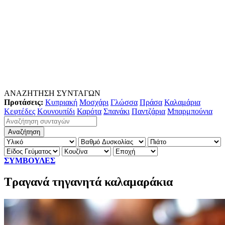
ΑΝΑΖΗΤΗΣΗ ΣΥΝΤΑΓΩΝ
Προτάσεις:
Κυπριακή
Μοσχάρι
Γλώσσα
Πράσα
Καλαμάρια
Κεφτέδες
Κουνουπίδι
Καρότα
Σπανάκι
Παντζάρια
Μπαρμπούνια
ΣΥΜΒΟΥΛΕΣ
Τραγανά τηγανητά καλαμαράκια