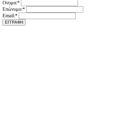
Ονομα:*
Επώνυμο:*
Email:*
ΕΓΓΡΑΦΗ