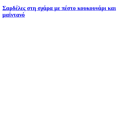
Σαρδέλες στη σχάρα με πέστο κουκουνάρι και
μαϊντανό