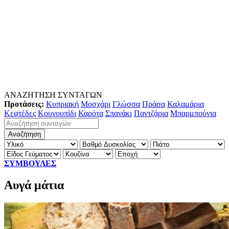
ΑΝΑΖΗΤΗΣΗ ΣΥΝΤΑΓΩΝ
Προτάσεις:
Κυπριακή
Μοσχάρι
Γλώσσα
Πράσα
Καλαμάρια
Κεφτέδες
Κουνουπίδι
Καρότα
Σπανάκι
Παντζάρια
Μπαρμπούνια
ΣΥΜΒΟΥΛΕΣ
Αυγά μάτια