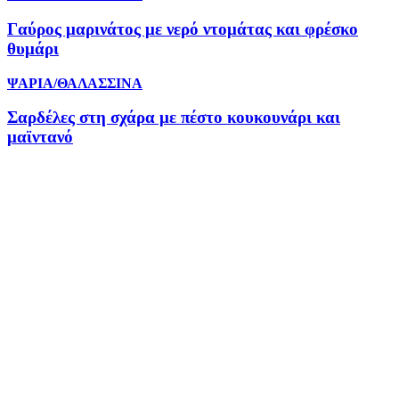
Γαύρος μαρινάτος με νερό ντομάτας και φρέσκο
θυμάρι
ΨΑΡΙΑ/ΘΑΛΑΣΣΙΝΑ
Σαρδέλες στη σχάρα με πέστο κουκουνάρι και
μαϊντανό