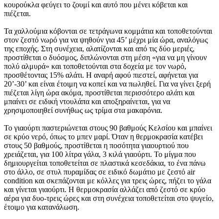
κουρούκλα φεύγει το ζουμί και αυτό που μένει κόβεται και
πιέζεται.
Τα χαλλούμια κόβονται σε τετράγωνα κομμάτια και τοποθετούνται
στον ζεστό νωρό για να ψηθούν για 45’ μέχρι μία ώρα, αναλόγως
της εποχής. Στη συνέχεια, αλατίζονται και από τις δύο μεριές,
προστίθεται ο δυόσμος, διπλώνονται στη μέση «για να μη γίνουν
πολύ αλμυρά» και τοποθετούνται στα δοχεία με τον νωρό,
προσθέτοντας 15% αλάτι. Η αναρή αφού πιεστεί, αφήνεται για
20’-30’ και είναι έτοιμη να κοπεί και να πωληθεί. Για να γίνει ξερή
πιέζεται λίγη ώρα ακόμα, προστίθεται περισσότερο αλάτι και
μπαίνει σε ειδική ντουλάπα και αποξηραίνεται, για να
χρησιμοποιηθεί συνήθως ως τρίμα στα μακαρόνια.
Το γιαούρτι παστεριώνεται στους 90 βαθμούς Κελσίου και μπαίνει
σε κρύο νερό, όπως το μπεν μαρί. Όταν η θερμοκρασία κατέβει
στους 50 βαθμούς, προστίθεται η ποσότητα γιαουρτιού που
χρειάζεται, για 100 λίτρα γάλα, 3 κιλά γιαούρτι. Το μίγμα που
δημιουργείται τοποθετείται σε πλαστικά κεσεδάκια, το ένα πάνω
στο άλλο, σε στυλ πυραμίδας σε ειδικό δωμάτιο με ζεστό air
condition και σκεπάζονται με κόλλες για τρεις ώρες, πήζει το γάλα
και γίνεται γιαούρτι. Η θερμοκρασία αλλάζει από ζεστό σε κρύο
αέρα για δυο-τρεις ώρες και στη συνέχεια τοποθετείται στο ψυγείο,
έτοιμο για κατανάλωση.