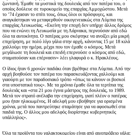
ζωντανή. Έμαθε τα μυστικά της δουλειάς από τον πατέρα του, ο
οποίος δούλευε σε τυροκομείο της επαρχίας Αμμοχώστου. Μετά
το ’74 έχασαν το σπίτι τους, όπως όλοι οι πρόσφυγες, και
αναγκάστηκαν να μεταφερθούν οικογενειακώς στα Λύμπια της
επαρχίας Λευκωσίας. «Εκείνη την εποχή δεν υπήρχε άλλος δρόμος
που να ενώνει τη Λευκωσία με τη Λάρνακα, περνούσαν από εδώ
όλα τα αυτοκίνητα. Ο πατέρας μου σκέφτηκε να ανοίξει μία μικρή
επιχείρηση, με πολύ λίγο γάλα στην αρχή, κάνοντας 15 με 18 κιλά
χαλλούμι την ημέρα, μέχρι που τον έμαθε ο κόσμος. Μετά
μεγάλωσε τη δουλειά και επειδή επερνούσε ο κόσμος από εδώ,
σταματούσαν και επέρνασιν» λέει γλαφυρά ο κ. Ηρακλέους.
Ο ίδιος ήταν 6 χρονών παιδάκι όταν βρέθηκε στα Λύμπια. Από την
αρχή βοηθούσε τον πατέρα του παρασκευάζοντας χαλλούμι και
γιαούρτι με τον παραδοσιακό τρόπο «όπως τα κάνουν οι βοσκοί
στα υποστατικά τους». Με τα χρόνια έμαθε όλα τα τερτίπια της
δουλειάς και «στα 21 μου έγινα μάστρος της δουλειάς, το 1989.
Μετά τον στρατό ανέλαβα την επιχείρηση, γιατί πλέον ο πατέρας
μου ήταν ηλικιωμένος. Η αδελφή μου εβοήθησε για ορισμένα
χρόνια, μετά που παντρεύτηκε σταμάτησε για να αφοσιωθεί στα
παιδιά της. Ο άλλος μου αδελφός διορίστηκε κυβερνητικός
υπάλληλος».
Όλα τα προϊόντα του γαλακτοκομείου είναι από αιγοπρόβειο γάλα: