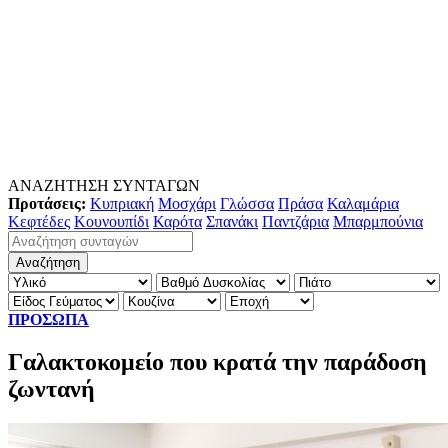
ΑΝΑΖΗΤΗΣΗ ΣΥΝΤΑΓΩΝ
Προτάσεις:
Κυπριακή
Μοσχάρι
Γλώσσα
Πράσα
Καλαμάρια
Κεφτέδες
Κουνουπίδι
Καρότα
Σπανάκι
Παντζάρια
Μπαρμπούνια
ΠΡΟΣΩΠΑ
Γαλακτοκομείο που κρατά την παράδοση
ζωντανή