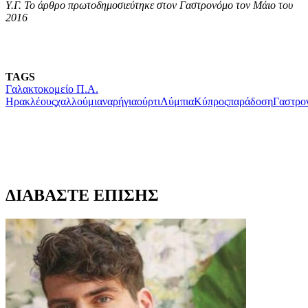
Υ.Γ. Το άρθρο πρωτοδημοσιεύτηκε στον Γαστρονόμο τον Μάιο του
2016
TAGS
Γαλακτοκομείο Π.Α.
Ηρακλέους
χαλλούμι
αναρή
γιαούρτι
Λύμπια
Κύπρος
παράδοση
Γαστρο
ΔΙΑΒΑΣΤΕ ΕΠΙΣΗΣ