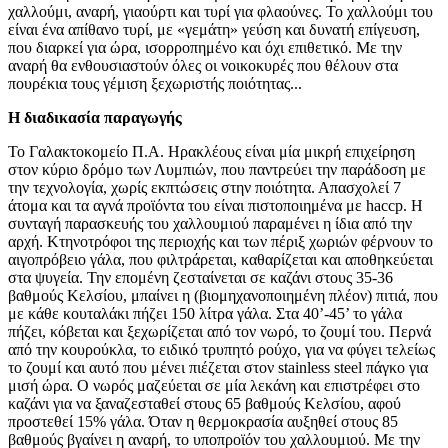
χαλλούμι, αναρή, γιαούρτι και τυρί για φλαούνες. Το χαλλούμι του
είναι ένα απίθανο τυρί, με «γεμάτη» γεύση και δυνατή επίγευση,
που διαρκεί για ώρα, ισορροπημένο και όχι επιθετικό. Με την
αναρή θα ενθουσιαστούν όλες οι νοικοκυρές που θέλουν στα
πουρέκια τους γέμιση ξεχωριστής ποιότητας...
Η διαδικασία παραγωγής
Το Γαλακτοκομείο Π.Α. Ηρακλέους είναι μία μικρή επιχείρηση
στον κύριο δρόμο των Λυμπιών, που παντρεύει την παράδοση με
την τεχνολογία, χωρίς εκπτώσεις στην ποιότητα. Απασχολεί 7
άτομα και τα αγνά προϊόντα του είναι πιστοποιημένα με haccp. Η
συνταγή παρασκευής του χαλλουμιού παραμένει η ίδια από την
αρχή. Κτηνοτρόφοι της περιοχής και των πέριξ χωριών φέρνουν το
αιγοπρόβειο γάλα, που φιλτράρεται, καθαρίζεται και αποθηκεύεται
στα ψυγεία. Την επομένη ζεσταίνεται σε καζάνι στους 35-36
βαθμούς Κελσίου, μπαίνει η (βιομηχανοποιημένη πλέον) πιτιά, που
με κάθε κουταλάκι πήζει 150 λίτρα γάλα. Στα 40’-45’ το γάλα
πήζει, κόβεται και ξεχωρίζεται από τον νωρό, το ζουμί του. Περνά
από την κουρούκλα, το ειδικό τρυπητό ρούχο, για να φύγει τελείως
το ζουμί και αυτό που μένει πιέζεται στον stainless steel πάγκο για
μισή ώρα. Ο νωρός μαζεύεται σε μία λεκάνη και επιστρέφει στο
καζάνι για να ξαναζεσταθεί στους 65 βαθμούς Κελσίου, αφού
προστεθεί 15% γάλα. Όταν η θερμοκρασία αυξηθεί στους 85
βαθμούς βγαίνει η αναρή, το υποπροϊόν του χαλλουμιού. Με την