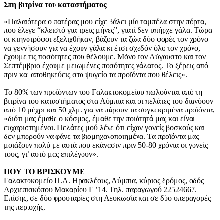
Στη βιτρίνα του καταστήματος
«Παλαιότερα ο πατέρας μου είχε βάλει μία ταμπέλα στην πόρτα,
που έλεγε “κλειστό για τρεις μήνες”, γιατί δεν υπήρχε γάλα. Τώρα
οι κτηνοτρόφοι εξελιχθήκαν, βάζουν τα ζώα δύο φορές τον χρόνο
να γεννήσουν για να έχουν γάλα κι έτσι σχεδόν όλο τον χρόνο,
έχουμε τις ποσότητες που θέλουμε. Μόνο τον Αύγουστο και τον
Σεπτέμβριο έχουμε μειωμένες ποσότητες γάλατος. Το ξέρεις από
πριν και αποθηκεύεις στο ψυγείο τα προϊόντα που θέλεις».
Το 80% των προϊόντων του Γαλακτοκομείου πωλούνται από τη
βιτρίνα του καταστήματος στα Λύμπια και οι πελάτες του διανύουν
από 10 μέχρι και 50 χλμ. για να πάρουν τα συγκεκριμένα προϊόντα,
«διότι μας έμαθε ο κόσμος, έμαθε την ποιότητά μας και είναι
ευχαριστημένοι. Πελάτες μού λένε ότι είχαν γονείς βοσκούς και
δεν μπορούν να φάνε τα βιομηχανοποιημένα. Τα προϊόντα μας
μοιάζουν πολύ με αυτά που εκάνασιν πριν 50-80 χρόνια οι γονείς
τους, γι’ αυτό μας επιλέγουν».
ΠΟΥ ΤΟ ΒΡΙΣΚΟΥΜΕ
Γαλακτοκομείο Π.Α. Ηρακλέους, Λύμπια, κύριος δρόμος, οδός
Αρχιεπισκόπου Μακαρίου Γ ’14. Τηλ. παραγωγού 22524667.
Επίσης, σε δύο φρουταρίες στη Λευκωσία και σε δύο υπεραγορές
της περιοχής.