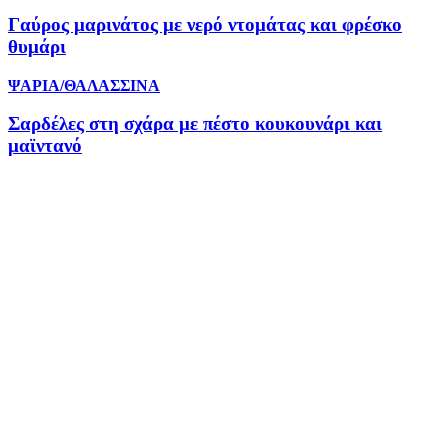
Γαύρος μαρινάτος με νερό ντομάτας και φρέσκο
θυμάρι
ΨΑΡΙΑ/ΘΑΛΑΣΣΙΝΑ
Σαρδέλες στη σχάρα με πέστο κουκουνάρι και
μαϊντανό