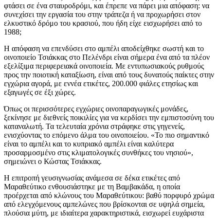
φτάσει σε ένα σταυροδρόμι, και έπρεπε να πάρει μια απόφαση: να
συνεχίσει την εργασία του στην τράπεζα ή να προχωρήσει στον
ελκυστικό δρόμο του κρασιού, που ήδη είχε εισχωρήσει από το
1988;
Η απόφαση να επενδύσει στο αμπέλι αποδείχθηκε σωστή και το
οινοποιείο Τσιάκκας στο Πελένδρι είναι σήμερα ένα από τα πλέον
εξελίξιμα περιφερειακά οινοποιεία. Με εντυπωσιακούς ρυθμούς
προς την ποιοτική καταξίωση, είναι από τους δυνατούς παίκτες στην
εγχώρια αγορά, με εννέα ετικέτες, 200.000 φιάλες ετησίως και
εξαγωγές σε έξι χώρες.
Όπως οι περισσότερες εγχώριες οινοπαραγωγικές μονάδες,
ξεκίνησε με διεθνείς ποικιλίες για να κερδίσει την εμπιστοσύνη του
καταναλωτή. Τα τελευταία χρόνια στράφηκε στις γηγενείς,
ενισχύοντας το επόμενο άλμα του οινοποιείου. «Το πιο σημαντικό
είναι το αμπέλι και το κυπριακό αμπέλι είναι καλύτερα
προσαρμοσμένο στις κλιματολογικές συνθήκες του νησιού»,
σημειώνει ο Κώστας Τσιάκκας.
Η επιτροπή γευσιγνωσίας ανάμεσα σε δέκα ετικέτες από
Μαραθεύτικο ενθουσιάστηκε με τη Βαμβακάδα, η οποία
προέρχεται από κλώνους του Μαραθεύτικου: βαθύ πορφυρό χρώμα
από ελεγχόμενους αμπελώνες που βρίσκονται σε υψηλά σημεία,
πλούσια μύτη, με ιδιαίτερα χαρακτηριστικά, εισχωρεί ευχάριστα