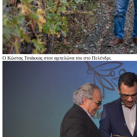
Ο Κώστας Τσιάκκας στον αμπελώνα του στο Πελένδρι.