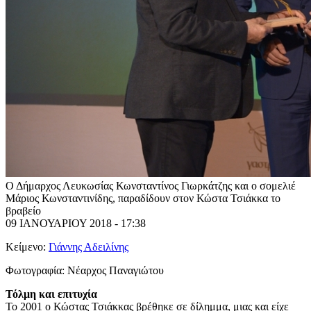
Ο Δήμαρχος Λευκωσίας Κωνσταντίνος Γιωρκάτζης και ο σομελιέ
Μάριος Κωνσταντινίδης, παραδίδουν στον Κώστα Τσιάκκα το
βραβείο
09 ΙΑΝΟΥΑΡΙΟΥ 2018 - 17:38
Κείμενο:
Γιάννης Αδειλίνης
Φωτογραφία:
Νέαρχος Παναγιώτου
Τόλμη και επιτυχία
Το 2001 ο Κώστας Τσιάκκας βρέθηκε σε δίλημμα, μιας και είχε