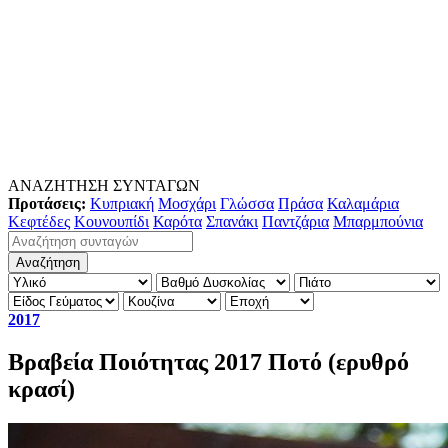
ΑΝΑΖΗΤΗΣΗ ΣΥΝΤΑΓΩΝ
Προτάσεις:
Κυπριακή
Μοσχάρι
Γλώσσα
Πράσα
Καλαμάρια
Κεφτέδες
Κουνουπίδι
Καρότα
Σπανάκι
Παντζάρια
Μπαρμπούνια
2017
Βραβεία Ποιότητας 2017 Ποτό (ερυθρό
κρασί)