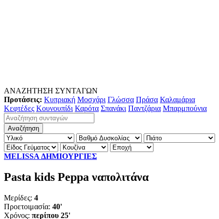
ΑΝΑΖΗΤΗΣΗ ΣΥΝΤΑΓΩΝ
Προτάσεις:
Κυπριακή
Μοσχάρι
Γλώσσα
Πράσα
Καλαμάρια
Κεφτέδες
Κουνουπίδι
Καρότα
Σπανάκι
Παντζάρια
Μπαρμπούνια
MELISSA ΔΗΜΙΟΥΡΓΙΕΣ
Pasta kids Peppa ναπολιτάνα
Μερίδες:
4
Προετοιμασία:
40'
Χρόνος:
περίπου 25'