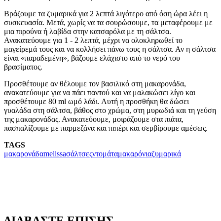
Βράζουμε τα ζυμαρικά για 2 λεπτά λιγότερο από όση ώρα λέει η
συσκευασία. Μετά, χωρίς να τα σουρώσουμε, τα μεταφέρουμε με
μια πιρούνα ή λαβίδα στην κατσαρόλα με τη σάλτσα.
Ανακατεύουμε για 1 - 2 λεπτά, μέχρι να ολοκληρωθεί το
μαγείρεμά τους και να κολλήσει πάνω τους η σάλτσα. Αν η σάλτσα
είναι «παραδεμένη», βάζουμε ελάχιστο από το νερό του
βρασίματος.
Προσθέτουμε αν θέλουμε τον βασιλικό στη μακαρονάδα,
ανακατεύουμε για να πάει παντού και να μαλακώσει λίγο και
προσθέτουμε 80 ml ωμό λάδι. Αυτή η προσθήκη θα δώσει
γυαλάδα στη σάλτσα, βάθος στο χρώμα, στη μυρωδιά και τη γεύση
της μακαρονάδας. Ανακατεύουμε, μοιράζουμε στα πιάτα,
πασπαλίζουμε με παρμεζάνα και πιπέρι και σερβίρουμε αμέσως.
TAGS
μακαρονάδα
melissa
σάλτσες
ντομάτα
μακαρόνια
ζυμαρικά
ΔΙΑΒΑΣΤΕ ΕΠΙΣΗΣ