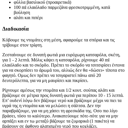
φύλλα βασιλικού (προαιρετικά)
100 ml ελαιόλαδο παρμεζάνα φρεσκοτριμμένη, κατά
βούληση
αλάτι και πιπέρι
Διαδικασία
Κόβουμε τις ντομάτες στη μέση, αφαιρούμε τα σπόρια και τις
τρίβουμε στον τρίφτη.
Ζεσταίνουμε σε δυνατή φωτιά μια ευρύχωρη κατσαρόλα, σκέτη,
για 1 - 2 λεπτά. Μόλις κάψει η κατσαρόλα, ρίχνουμε 40 ml
ελαιόλαδο και το σκόρδο. Πρέπει το σκόρδο να τσιτσιρίσει έντονα
για να σκορπίσει το άρωμά του, αλλιώς δεν θα «δώσει» τίποτα στο
φαγητό. Ομως δεν πρέπει να τσιγαριστεί πάνω από 20
δευτερόλεπτα, για να μη μαυρίσει και πικρίσει.
Ρίχνουμε αμέσως την ντομάτα και 1/2 κουτ. σούπας αλάτι και
βράζουμε σε μέτρια προς δυνατή φωτιά για περίπου 10 - 15 λεπτά.
Επ’ ουδενί λόγω δεν βάζουμε νερό και βράζουμε μέχρι να πιει τα
υγρά της η ντομάτα και να μελώσει η σάλτσα. Δεν την
παραβράζουμε, για να μη χάσει τη φρεσκάδα της. Οσο πιο λίγο
βράσει, τόσο το καλύτερο. Ανακατεύουμε πότε-πότε για να μην
αρπάξει και εν τω μεταξύ βάζουμε τα ζυμαρικά (1 πακέτο) να
βράσουν σε άφθονο αλατισμένο νερό που κοχλάζει.