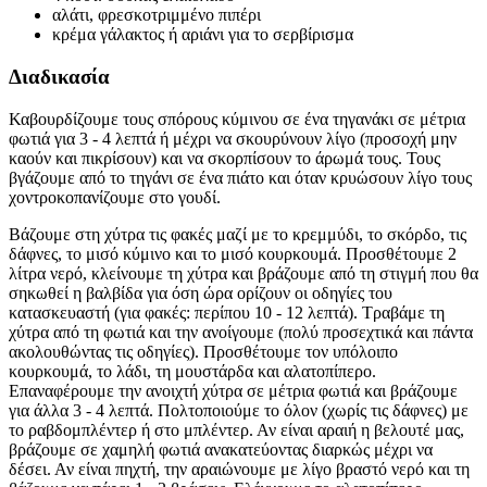
αλάτι, φρεσκοτριμμένο πιπέρι
κρέμα γάλακτος ή αριάνι για το σερβίρισμα
Διαδικασία
Καβουρδίζουμε τους σπόρους κύμινου σε ένα τηγανάκι σε μέτρια
φωτιά για 3 - 4 λεπτά ή μέχρι να σκουρύνουν λίγο (προσοχή μην
καούν και πικρίσουν) και να σκορπίσουν το άρωμά τους. Τους
βγάζουμε από το τηγάνι σε ένα πιάτο και όταν κρυώσουν λίγο τους
χοντροκοπανίζουμε στο γουδί.
Βάζουμε στη χύτρα τις φακές μαζί με το κρεμμύδι, το σκόρδο, τις
δάφνες, το μισό κύμινο και το μισό κουρκουμά. Προσθέτουμε 2
λίτρα νερό, κλείνουμε τη χύτρα και βράζουμε από τη στιγμή που θα
σηκωθεί η βαλβίδα για όση ώρα ορίζουν οι οδηγίες του
κατασκευαστή (για φακές: περίπου 10 - 12 λεπτά). Τραβάμε τη
χύτρα από τη φωτιά και την ανοίγουμε (πολύ προσεχτικά και πάντα
ακολουθώντας τις οδηγίες). Προσθέτουμε τον υπόλοιπο
κουρκουμά, το λάδι, τη μουστάρδα και αλατοπίπερο.
Επαναφέρουμε την ανοιχτή χύτρα σε μέτρια φωτιά και βράζουμε
για άλλα 3 - 4 λεπτά. Πολτοποιούμε το όλον (χωρίς τις δάφνες) με
το ραβδομπλέντερ ή στο μπλέντερ. Αν είναι αραιή η βελουτέ μας,
βράζουμε σε χαμηλή φωτιά ανακατεύοντας διαρκώς μέχρι να
δέσει. Αν είναι πηχτή, την αραιώνουμε με λίγο βραστό νερό και τη