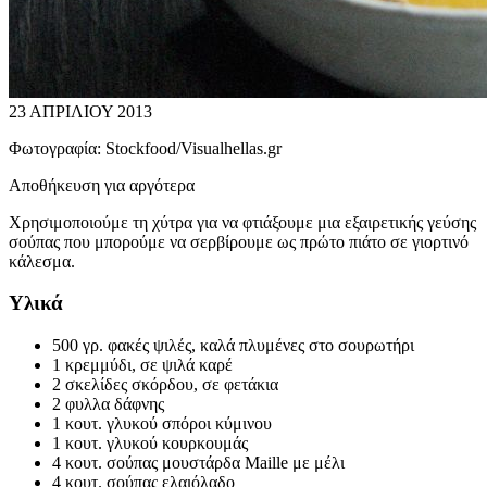
23 ΑΠΡΙΛΙΟΥ 2013
Φωτογραφία:
Stockfood/Visualhellas.gr
Αποθήκευση για αργότερα
Χρησιμοποιούμε τη χύτρα για να φτιάξουμε μια εξαιρετικής γεύσης
σούπας που μπορούμε να σερβίρουμε ως πρώτο πιάτο σε γιορτινό
κάλεσμα.
Υλικά
500 γρ. φακές ψιλές, καλά πλυμένες στο σουρωτήρι
1 κρεμμύδι, σε ψιλά καρέ
2 σκελίδες σκόρδου, σε φετάκια
2 φυλλα δάφνης
1 κουτ. γλυκού σπόροι κύμινου
1 κουτ. γλυκού κουρκουμάς
4 κουτ. σούπας μουστάρδα Maille με μέλι
4 κουτ. σούπας ελαιόλαδο