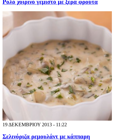
Ρολό χοιρινό γεμιστό με ξερά φρούτα
19 ΔΕΚΕΜΒΡΙΟΥ 2013 - 11:22
Σελινόριζα ρεμουλάντ με κάππαρη