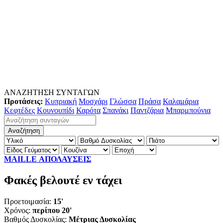
ΑΝΑΖΗΤΗΣΗ ΣΥΝΤΑΓΩΝ
Προτάσεις:
Κυπριακή
Μοσχάρι
Γλώσσα
Πράσα
Καλαμάρια
Κεφτέδες
Κουνουπίδι
Καρότα
Σπανάκι
Παντζάρια
Μπαρμπούνια
MAILLE ΑΠΟΛΑΥΣΕΙΣ
Φακές βελουτέ εν τάχει
Προετοιμασία:
15'
Χρόνος:
περίπου 20'
Βαθμός Δυσκολίας:
Μέτριας Δυσκολίας