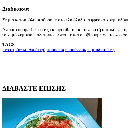
Διαδικασία
Σε μια κατσαρόλα σοτάρουμε στο ελαιόλαδο τα φρέσκα κρεμμυδάκια
Ανακατεύουμε 1-2 φορές και προσθέτουμε το νερό (ή σπιτικό ζωμό, 
το χυμό λεμονιού, αλατοπιπερώνουμε και σερβίρουμε σε μπολ πασπ
TAGS
μινεστρόνε
κριθαράκι
χόρτα
αρακάς
σπαράγγια
κρεμμύδι
σούπες
ΔΙΑΒΑΣΤΕ ΕΠΙΣΗΣ