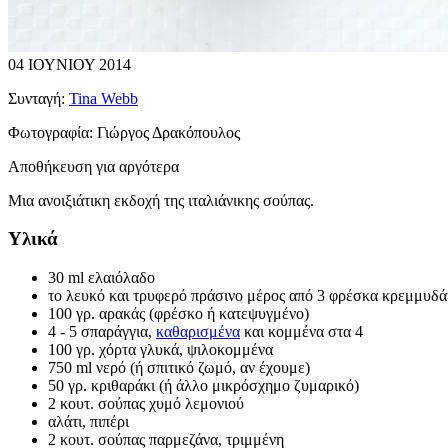
04 ΙΟΥΝΙΟΥ 2014
Συνταγή:
Tina Webb
Φωτογραφία:
Γιώργος Δρακόπουλος
Αποθήκευση για αργότερα
Μια ανοιξιάτικη εκδοχή της ιταλιάνικης σούπας.
Υλικά
30 ml ελαιόλαδο
το λευκό και τρυφερό πράσινο μέρος από 3 φρέσκα κρεμμυδά
100 γρ. αρακάς (φρέσκο ή κατεψυγμένο)
4 - 5 σπαράγγια,
καθαρισμένα
και κομμένα στα 4
100 γρ. χόρτα γλυκά, ψιλοκομμένα
750 ml νερό (ή σπιτικό ζωμό, αν έχουμε)
50 γρ. κριθαράκι (ή άλλο μικρόσχημο ζυμαρικό)
2 κουτ. σούπας χυμό λεμονιού
αλάτι, πιπέρι
2 κουτ. σούπας παρμεζάνα, τριμμένη