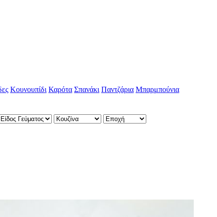
δες
Κουνουπίδι
Καρότα
Σπανάκι
Παντζάρια
Μπαρμπούνια