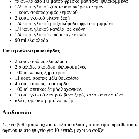
τα φύλλα από 1/3 μάτσο φρέσκο μαϊντανό, ψιλοκομμένα
1/2 κουτ. γλυκού ξύσμα από ακέρωτο λεμόνι
1 κουτ. σούπας χυμός λεμονιού
2 κουτ. γλυκού ρίγανη ξερή
1/4 κουτ. γλυκού μοσχοκάρυδο, φρεσκοτριμμένο
1/4 κουτ. γλυκού κανέλα, σε σκόνη
1/4 κουτ. γλυκού πιπέρι καγιέν αλάτι
90 ml ελαιόλαδο
Για τη σάλτσα μουστάρδας
2 κουτ. σούπας ελαιόλαδο
2 σκελίδες σκόρδου, ψιλοκομμένες
100 ml λευκό, ξηρό κρασί
11 κουτ. σούπας μέλι θυμαρίσιο
4 κουτ. σούπας μουστάρδα
100 ml σπιτικός ζωμός λαχανικών
1 κουτ. γλυκού δεντρολίβανο ξερό, καλά κοπανισμένο
αλάτι, φρεσκοτριμμένο πιπέρι
Διαδικασία
Σε ένα βαθύ μπολ ρίχνουμε όλα τα υλικά για τον κιμά, προσθέτουμ
αφήνουμε στο ψυγείο για 10 λεπτά, μέχρι να σφίξει.