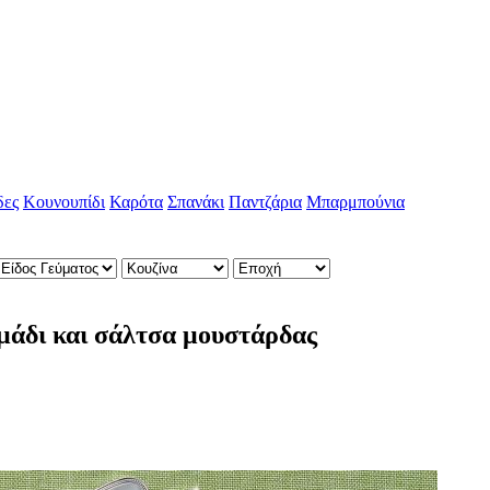
δες
Κουνουπίδι
Καρότα
Σπανάκι
Παντζάρια
Μπαρμπούνια
μάδι και σάλτσα μουστάρδας