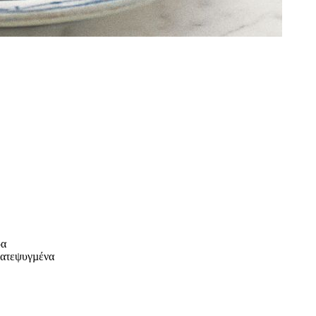
ρα
κατεψυγµένα