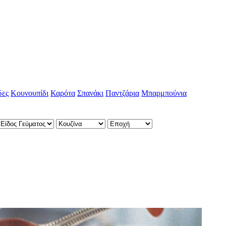
δες
Κουνουπίδι
Καρότα
Σπανάκι
Παντζάρια
Μπαρμπούνια