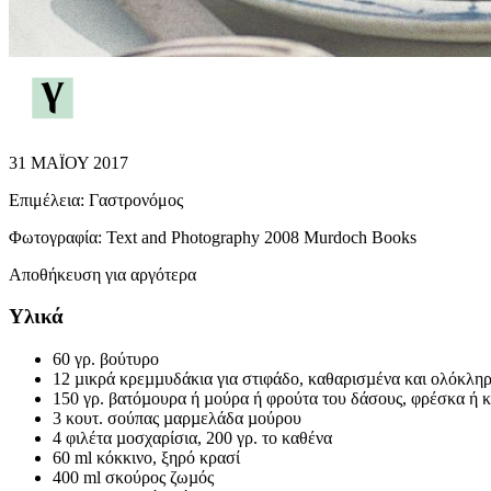
31 ΜΑΪΟΥ 2017
Επιμέλεια:
Γαστρονόμος
Φωτογραφία:
Text and Photography 2008 Murdoch Books
Αποθήκευση για αργότερα
Υλικά
60 γρ. βούτυρο
12 µικρά κρεµµυδάκια για στιφάδο, καθαρισµένα και ολόκλη
150 γρ. βατόµουρα ή µούρα ή φρούτα του δάσους, φρέσκα ή 
3 κουτ. σούπας µαρµελάδα µούρου
4 φιλέτα µοσχαρίσια, 200 γρ. το καθένα
60 ml κόκκινο, ξηρό κρασί
400 ml σκούρος ζωµός