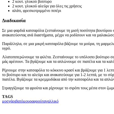
2 κουτ. γλυκού βούτυρο
2 κουτ. γλυκού αλεύρι για όλες τις χρήσεις
αλάτι, φρεσκοτριµµένο πιπέρι
Διαδικασία
Σε µια φαρδιά κατσαρόλα ζεσταίνουµε τη µισή ποσότητα βουτύρου 
ανακατεύοντας ανά διαστήµατα, µέχρι να ροδίσουν και να µαλακώσ
Παράλληλα, σε µια µικρή κατσαρόλα βάζουµε τα µούρα, τη µαρµελάδ
υγρό.
Αλατοπιπερώνουµε τα φιλέτα. Ζεσταίνουµε το υπόλοιπο βούτυρο σε 
µάς αρέσουν. Τα βγάζουµε και τα απλώνουµε σε πιατέλα και τα καλ
Ρίχνουµε στην κατσαρόλα το κόκκινο κρασί και βράζουµε για 1 λεπτ
το βούτυρο και το αλεύρι και ανακατεύουµε για 1-2 λεπτά, µε το σύ
πιατέλα. Βγάζουµε τα κρεµµυδάκια από την κατσαρόλα και τα απλώ
Στραγγίζουµε τα φρούτα και ρίχνουµε το σιρόπι τους µέσα στον ζω
TAGS
μοσχάρι
βατόμουρα
φρούτα
γαλλικό