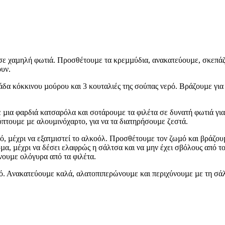
σε χαµηλή φωτιά. Προσθέτουµε τα κρεµµύδια, ανακατεύουµε, σκεπάζο
ουν.
α κόκκινου µούρου και 3 κουταλιές της σούπας νερό. Βράζουµε για 
µια φαρδιά κατσαρόλα και σοτάρουµε τα φιλέτα σε δυνατή φωτιά για
ύπτουµε µε αλουµινόχαρτο, για να τα διατηρήσουµε ζεστά.
ό, µέχρι να εξατµιστεί το αλκοόλ. Προσθέτουµε τον ζωµό και βράζου
ρµα, µέχρι να δέσει ελαφρώς η σάλτσα και να µην έχει σβόλους από το
νουµε ολόγυρα από τα φιλέτα.
µό. Ανακατεύουµε καλά, αλατοπιπερώνουµε και περιχύνουµε µε τη σάλ