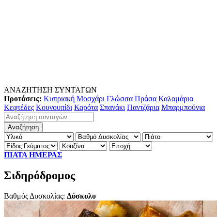
ΑΝΑΖΗΤΗΣΗ ΣΥΝΤΑΓΩΝ
Προτάσεις:
Κυπριακή
Μοσχάρι
Γλώσσα
Πράσα
Καλαμάρια
Κεφτέδες
Κουνουπίδι
Καρότα
Σπανάκι
Παντζάρια
Μπαρμπούνια
ΠΙΑΤΑ ΗΜΕΡΑΣ
Σιδηρόδρομος
Βαθμός Δυσκολίας:
Δύσκολο