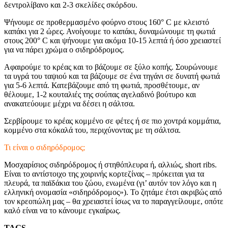
δεντρολίβανο και 2-3 σκελίδες σκόρδου.
Ψήνουμε σε προθερμασμένο φούρνο στους 160° C με κλειστό
καπάκι για 2 ώρες. Ανοίγουμε το καπάκι, δυναμώνουμε τη φωτιά
στους 200° C και ψήνουμε για ακόμα 10-15 λεπτά ή όσο χρειαστεί
για να πάρει χρώμα ο σιδηρόδρομος.
Αφαιρούμε το κρέας και το βάζουμε σε ξύλο κοπής. Σουρώνουμε
τα υγρά του ταψιού και τα βάζουμε σε ένα τηγάνι σε δυνατή φωτιά
για 5-6 λεπτά. Κατεβάζουμε από τη φωτιά, προσθέτουμε, αν
θέλουμε, 1-2 κουταλιές της σούπας αγελαδινό βούτυρο και
ανακατεύουμε μέχρι να δέσει η σάλτσα.
Σερβίρουμε το κρέας κομμένο σε φέτες ή σε πιο χοντρά κομμάτια,
κομμένο στα κόκαλά του, περιχύνοντας με τη σάλτσα.
Τι είναι ο σιδηρόδρομος;
Μοσχαρίσιος σιδηρόδρομος ή στηθόπλευρα ή, αλλιώς, short ribs.
Είναι το αντίστοιχο της χοιρινής κορτεζίνας – πρόκειται για τα
πλευρά, τα παϊδάκια του ζώου, ενωμένα (γι’ αυτόν τον λόγο και η
ελληνική ονομασία «σιδηρόδρομος»). Το ζητάμε έτσι ακριβώς από
τον κρεοπώλη μας – θα χρειαστεί ίσως να το παραγγείλουμε, οπότε
καλό είναι να το κάνουμε εγκαίρως.
TAGS