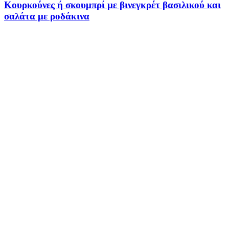
Κουρκούνες ή σκουμπρί με βινεγκρέτ βασιλικού και
σαλάτα με ροδάκινα