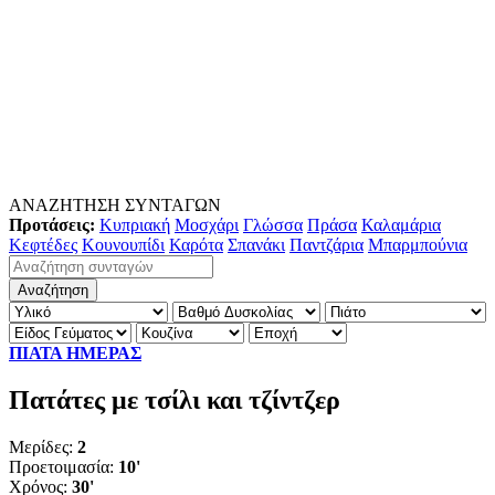
ΑΝΑΖΗΤΗΣΗ ΣΥΝΤΑΓΩΝ
Προτάσεις:
Κυπριακή
Μοσχάρι
Γλώσσα
Πράσα
Καλαμάρια
Κεφτέδες
Κουνουπίδι
Καρότα
Σπανάκι
Παντζάρια
Μπαρμπούνια
ΠΙΑΤΑ ΗΜΕΡΑΣ
Πατάτες με τσίλι και τζίντζερ
Μερίδες:
2
Προετοιμασία:
10'
Χρόνος:
30'