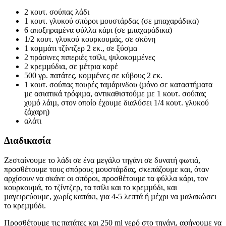
2 κουτ. σούπας λάδι
1 κουτ. γλυκού σπόροι µουστάρδας (σε µπαχαράδικα)
6 αποξηραµένα φύλλα κάρι (σε µπαχαράδικα)
1/2 κουτ. γλυκού κουρκουµάς, σε σκόνη
1 κοµµάτι τζίντζερ 2 εκ., σε ξύσµα
2 πράσινες πιπεριές τσίλι, ψιλοκοµµένες
2 κρεµµύδια, σε µέτρια καρέ
500 γρ. πατάτες, κοµµένες σε κύβους 2 εκ.
1 κουτ. σούπας πουρές ταµάρινδου (µόνο σε καταστήµατα
µε ασιατικά τρόφιµα, αντικαθιστούµε µε 1 κουτ. σούπας
χυµό λάιµ, στον οποίο έχουµε διαλύσει 1/4 κουτ. γλυκού
ζάχαρη)
αλάτι
Διαδικασία
Ζεσταίνουµε το λάδι σε ένα µεγάλο τηγάνι σε δυνατή φωτιά,
προσθέτουµε τους σπόρους µουστάρδας, σκεπάζουµε και, όταν
αρχίσουν να σκάνε οι σπόροι, προσθέτουµε τα φύλλα κάρι, τον
κουρκουµά, το τζίντζερ, τα τσίλι και το κρεµµύδι, και
µαγειρεύουµε, χωρίς καπάκι, για 4-5 λεπτά ή µέχρι να µαλακώσει
το κρεµµύδι.
Προσθέτουµε τις πατάτες και 250 ml νερό στο τηγάνι, αφήνουµε να