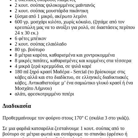
2 κουτ. σούπας ψιλοκοµµένος µαϊντανός
2 κουτ. σούπας µουστάρδα πικάντικη
ξύσµα από 1 µικρό, ακέρωτο λεµόνι
600 γρ. µοσχάρι κιλότο, χωρίς κόκαλο, (ζητάµε από τον
κρεοπώλη µας να το ανοίξει για ρολό, σε διαστάσεις περίπου
24 x 30 εκ.)
6 φέτες µπέικον
2 κουτ. σούπας ελαιόλαδο
80 γρ. βούτυρο
8 µέτρια καρότα, καθαρισµένα και χοντροκοµµένα
8 µικρές πατάτες, καθαρισµένες και κοµµένες στα τέσσερα
4 µικρά ξερά κρεµµύδια, σε ψιλά καρέ
180 ml ξηρό κρασί Μαδέρα - Sercial (το βρίσκουµε στις
κάβες αλλά και στο διαδίκτυο, σε ελληνικές διαδικτυακές
κάβες. Αντικαθιστούµε µ’ ένα σαµιώτικο γλυκό κρασί ή ένα
Μοσχάτο Λήµνου)
αλάτι, φρεσκοτριµµένο πιπέρι
Διαδικασία
Προθερµαίνουµε τον φούρνο στους 170° C (σκάλα 3 στο γκάζι).
Σε µια φαρδιά κατσαρόλα ζεσταίνουµε 1 κουτ. σούπας από το
βούτυρο σε µέτρια φωτιά και σοτάρουµε το σπανάκι (φρέσκο ή