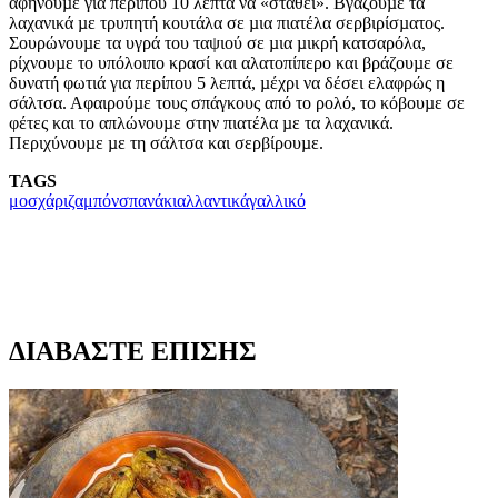
αφήνουµε για περίπου 10 λεπτά να «σταθεί». Βγάζουµε τα
λαχανικά µε τρυπητή κουτάλα σε µια πιατέλα σερβιρίσµατος.
Σουρώνουµε τα υγρά του ταψιού σε µια µικρή κατσαρόλα,
ρίχνουµε το υπόλοιπο κρασί και αλατοπίπερο και βράζουµε σε
δυνατή φωτιά για περίπου 5 λεπτά, µέχρι να δέσει ελαφρώς η
σάλτσα. Αφαιρούµε τους σπάγκους από το ρολό, το κόβουµε σε
φέτες και το απλώνουµε στην πιατέλα µε τα λαχανικά.
Περιχύνουµε µε τη σάλτσα και σερβίρουµε.
TAGS
μοσχάρι
ζαμπόν
σπανάκι
αλλαντικά
γαλλικό
ΔΙΑΒΑΣΤΕ ΕΠΙΣΗΣ