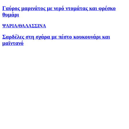
Γαύρος μαρινάτος με νερό ντομάτας και φρέσκο
θυμάρι
ΨΑΡΙΑ/ΘΑΛΑΣΣΙΝΑ
Σαρδέλες στη σχάρα με πέστο κουκουνάρι και
μαϊντανό