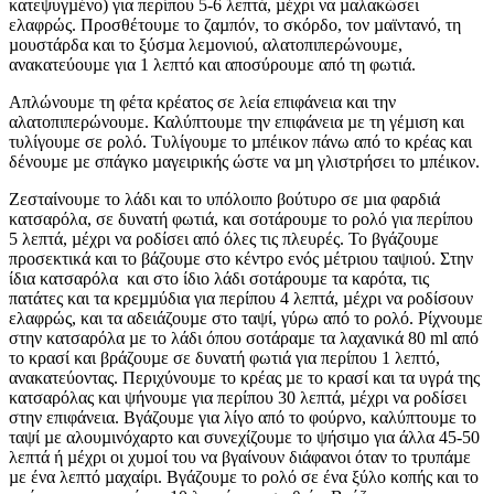
κατεψυγµένο) για περίπου 5-6 λεπτά, µέχρι να µαλακώσει
ελαφρώς. Προσθέτουµε το ζαµπόν, το σκόρδο, τον µαϊντανό, τη
µουστάρδα και το ξύσµα λεµονιού, αλατοπιπερώνουµε,
ανακατεύουµε για 1 λεπτό και αποσύρουµε από τη φωτιά.
Απλώνουµε τη φέτα κρέατος σε λεία επιφάνεια και την
αλατοπιπερώνουµε. Καλύπτουµε την επιφάνεια µε τη γέµιση και
τυλίγουµε σε ρολό. Τυλίγουµε το µπέικον πάνω από το κρέας και
δένουµε µε σπάγκο µαγειρικής ώστε να µη γλιστρήσει το µπέικον.
Ζεσταίνουµε το λάδι και το υπόλοιπο βούτυρο σε µια φαρδιά
κατσαρόλα, σε δυνατή φωτιά, και σοτάρουµε το ρολό για περίπου
5 λεπτά, µέχρι να ροδίσει από όλες τις πλευρές. Το βγάζουµε
προσεκτικά και το βάζουµε στο κέντρο ενός µέτριου ταψιού. Στην
ίδια κατσαρόλα και στο ίδιο λάδι σοτάρουµε τα καρότα, τις
πατάτες και τα κρεµµύδια για περίπου 4 λεπτά, µέχρι να ροδίσουν
ελαφρώς, και τα αδειάζουµε στο ταψί, γύρω από το ρολό. Ρίχνουµε
στην κατσαρόλα µε το λάδι όπου σοτάραµε τα λαχανικά 80 ml από
το κρασί και βράζουµε σε δυνατή φωτιά για περίπου 1 λεπτό,
ανακατεύοντας. Περιχύνουµε το κρέας µε το κρασί και τα υγρά της
κατσαρόλας και ψήνουµε για περίπου 30 λεπτά, µέχρι να ροδίσει
στην επιφάνεια. Βγάζουµε για λίγο από το φούρνο, καλύπτουµε το
ταψί µε αλουµινόχαρτο και συνεχίζουµε το ψήσιµο για άλλα 45-50
λεπτά ή µέχρι οι χυµοί του να βγαίνουν διάφανοι όταν το τρυπάµε
µε ένα λεπτό µαχαίρι. Βγάζουµε το ρολό σε ένα ξύλο κοπής και το