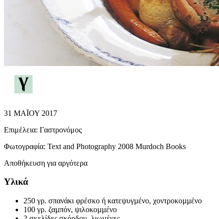
31 ΜΑΪΟΥ 2017
Επιμέλεια:
Γαστρονόμος
Φωτογραφία:
Text and Photography 2008 Murdoch Books
Αποθήκευση για αργότερα
Υλικά
250 γρ. σπανάκι φρέσκο ή κατεψυγµένο, χοντροκοµµένο
100 γρ. ζαµπόν, ψιλοκοµµένο
2 σκελίδες σκόρδου, λιωµένες