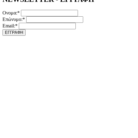
Ονομα:*
Επώνυμο:*
Email:*
ΕΓΓΡΑΦΗ