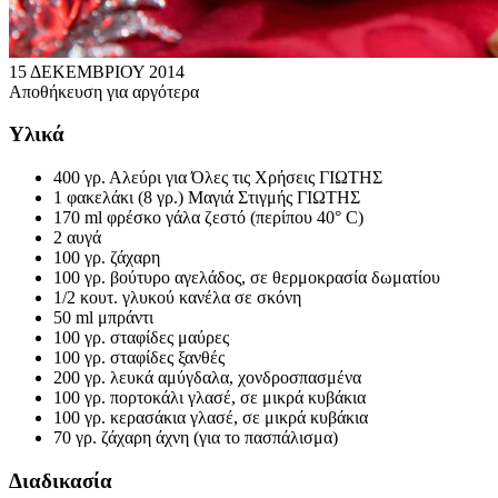
15 ΔΕΚΕΜΒΡΙΟΥ 2014
Αποθήκευση για αργότερα
Υλικά
400 γρ. Αλεύρι για Όλες τις Χρήσεις ΓΙΩΤΗΣ
1 φακελάκι (8 γρ.) Μαγιά Στιγμής ΓΙΩΤΗΣ
170 ml φρέσκο γάλα ζεστό (περίπου 40° C)
2 αυγά
100 γρ. ζάχαρη
100 γρ. βούτυρο αγελάδος, σε θερμοκρασία δωματίου
1/2 κουτ. γλυκού κανέλα σε σκόνη
50 ml μπράντι
100 γρ. σταφίδες μαύρες
100 γρ. σταφίδες ξανθές
200 γρ. λευκά αμύγδαλα, χονδροσπασμένα
100 γρ. πορτοκάλι γλασέ, σε μικρά κυβάκια
100 γρ. κερασάκια γλασέ, σε μικρά κυβάκια
70 γρ. ζάχαρη άχνη (για το πασπάλισμα)
Διαδικασία