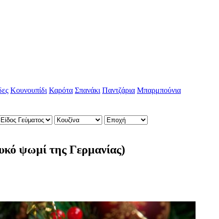
δες
Κουνουπίδι
Καρότα
Σπανάκι
Παντζάρια
Μπαρμπούνια
λυκό ψωμί της Γερμανίας)