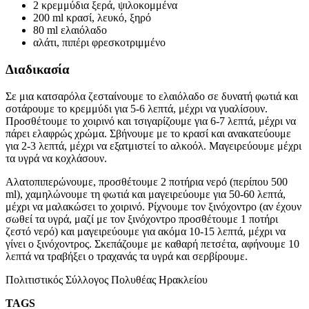
2 κρεμμύδια ξερά, ψιλοκομμένα
200 ml κρασί, λευκό, ξηρό
80 ml ελαιόλαδο
αλάτι, πιπέρι φρεσκοτριμμένο
Διαδικασία
Σε μια κατσαρόλα ζεσταίνουμε το ελαιόλαδο σε δυνατή φωτιά και
σοτάρουμε το κρεμμύδι για 5-6 λεπτά, μέχρι να γυαλίσουν.
Προσθέτουμε το χοιρινό και τσιγαρίζουμε για 6-7 λεπτά, μέχρι να
πάρει ελαφρώς χρώμα. Σβήνουμε με το κρασί και ανακατεύουμε
για 2-3 λεπτά, μέχρι να εξατμιστεί το αλκοόλ. Μαγειρεύουμε μέχρι
τα υγρά να κοχλάσουν.
Αλατοπιπερώνουμε, προσθέτουμε 2 ποτήρια νερό (περίπου 500
ml), χαμηλώνουμε τη φωτιά και μαγειρεύουμε για 50-60 λεπτά,
μέχρι να μαλακώσει το χοιρινό. Ρίχνουμε τον ξινόχοντρο (αν έχουν
σωθεί τα υγρά, μαζί με τον ξινόχοντρο προσθέτουμε 1 ποτήρι
ζεστό νερό) και μαγειρεύουμε για ακόμα 10-15 λεπτά, μέχρι να
γίνει ο ξινόχοντρος. Σκεπάζουμε με καθαρή πετσέτα, αφήνουμε 10
λεπτά να τραβήξει ο τραχανάς τα υγρά και σερβίρουμε.
Πολιτιστικός Σύλλογος Πολυθέας Ηρακλείου
TAGS