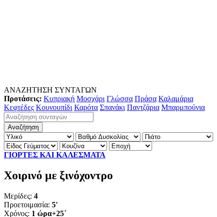
ΑΝΑΖΗΤΗΣΗ ΣΥΝΤΑΓΩΝ
Προτάσεις:
Κυπριακή
Μοσχάρι
Γλώσσα
Πράσα
Καλαμάρια
Κεφτέδες
Κουνουπίδι
Καρότα
Σπανάκι
Παντζάρια
Μπαρμπούνια
ΓΙΟΡΤΕΣ ΚΑΙ ΚΑΛΕΣΜΑΤΑ
Χοιρινό με ξινόχοντρο
Μερίδες:
4
Προετοιμασία:
5'
Χρόνος:
1 ώρα+25΄