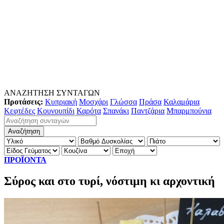
ΑΝΑΖΗΤΗΣΗ ΣΥΝΤΑΓΩΝ
Προτάσεις:
Κυπριακή
Μοσχάρι
Γλώσσα
Πράσα
Καλαμάρια
Κεφτέδες
Κουνουπίδι
Καρότα
Σπανάκι
Παντζάρια
Μπαρμπούνια
ΠΡΟΪΟΝΤΑ
Σύρος και στο τυρί, νόστιμη κι αρχοντική