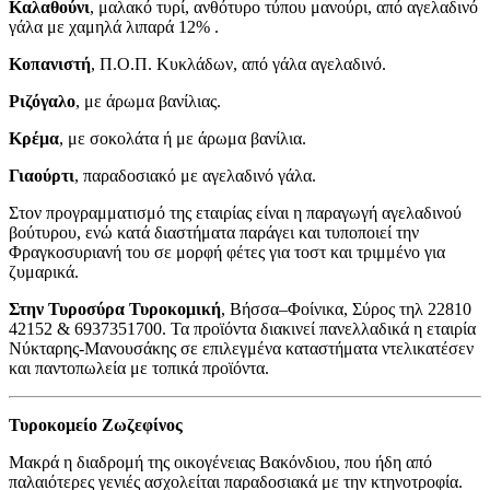
Καλαθούνι
, μαλακό τυρί, ανθότυρο τύπου μανούρι, από αγελαδινό
γάλα με χαμηλά λιπαρά 12% .
Κοπανιστή
, Π.Ο.Π. Κυκλάδων, από γάλα αγελαδινό.
Ριζόγαλο
, με άρωμα βανίλιας.
Κρέμα
, με σοκολάτα ή με άρωμα βανίλια.
Γιαούρτι
, παραδοσιακό με αγελαδινό γάλα.
Στον προγραμματισμό της εταιρίας είναι η παραγωγή αγελαδινού
βούτυρου, ενώ κατά διαστήματα παράγει και τυποποιεί την
Φραγκοσυριανή του σε μορφή φέτες για τοστ και τριμμένο για
ζυμαρικά.
Στην Τυροσύρα Τυροκομική
, Βήσσα–Φοίνικα, Σύρος τηλ 22810
42152 & 6937351700. Τα προϊόντα διακινεί πανελλαδικά η εταιρία
Νύκταρης-Μανουσάκης σε επιλεγμένα καταστήματα ντελικατέσεν
και παντοπωλεία με τοπικά προϊόντα.
Τυροκομείο Ζωζεφίνος
Μακρά η διαδρομή της οικογένειας Βακόνδιου, που ήδη από
παλαιότερες γενιές ασχολείται παραδοσιακά με την κτηνοτροφία.