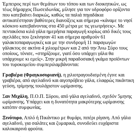
Έμπειρος περί των θεμάτων του τόπου και των διοικητικών, ως
τέως δήμαρχος Πωσειδωνίας, μίλησε για τον υδροφόρο ορίζοντα
που κατεβαίνει διαρκώς, καθώς τα παλιά πηγαδάκια
αντικατέστησαν βαθύτερες διανοίξεις και σήμερα «κάναμε το νησί
κόσκινο κατεβαίνοντας στα 450 μέτρα με τις γεωτρήσεις». Με
πεντακόσια κιλά γάλα ημερήσια παραγωγή κυρίως από δικές τους
αγελάδες που ξεκίνησαν 41 και σήμερα αριθμούν 61
γαλακτοπαραγωγικές και με την συνδρομή 11 παραγωγών
γάλακτος σε ακτίνα 4 χιλιομέτρων και 2 από την Άνω Σύρο τους
οποίους, τόνισε, «στηρίζουμε, γιατί όσο υπάρχει γάλα θα
υπάρχουμε κι εμείς». Στην μικρή παραδοσιακή γκάμα προϊόντων
του τυροκομείου συμπεριλαμβάνονται:
Γραβιέρα (Φραγκοσυριανή)
, η χιλιοτραγουδισμένη έγινε και
γραβιέρα, από αγελαδινό και αιγοπρόβειο γάλα, ελαφρώς πικάντικη
γεύση, τρίμηνης τουλάχιστον ωρίμανσης.
Σ
αν Μιχάλη
, Π.Ο.Π. Σύρου, από γάλα αγελαδινό, σχεδόν 5μηνης
ωρίμανσης. Υπάρχει και η δυνατότητα μακρύτερης ωρίμανσης
κατόπιν συμφωνίας.
Ξινότυρο
, Απλό ή Πικάντικο με θυμάρι, πιπέρι ρίγανη. Από γάλα
αγελαδινό, για σαλάτες και ζυμαρικά, συνοδεύει ευχάριστα
καλοκαιρινά φρούτα.