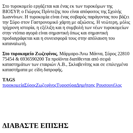
Στο τυροκομείο εργάζεται και ένας εκ των τυροκόμων της
ΒΙΟΣΥΡ, ο Γιώργος Πρίντεζης που είναι απόφοιτος της Σχολής
Ιωαννίνων. Η τυροκομία είναι ένας σοβαρός παράγοντας που βάζει
την Σύρο στον Γαστρονομικό χάρτη με αξιώσεις. Η νεώτερη, μόλις
τρίχρονη ιστορία, η εξέλιξη και η συμβολή των νέων τυροκομείων
στην ντόπια αγορά είναι σημαντική όπως και σημαντική
προδιαγράφεται και η συνεισφορά τους στην απόλαυση του
καταναλωτή.
Στο τυροκομείο Ζωζεφίνος
, Μάρμαρο-Άνω Μάννα, Σύρος 22810
75454 & 6936590200 Τα προϊόντα διατίθενται από σειρά
καταστημάτων των εταιριών Α.Β., Σκλαβενίτης και σε επιλεγμένα
καταστήματα με είδη δατροφής.
TAGS
τυροκομεία
Σύρος
Ζωζεφίνος
Τυροσύρα
Δημήτρης Ρουσουνέλος
ΔΙΑΒΑΣΤΕ ΕΠΙΣΗΣ