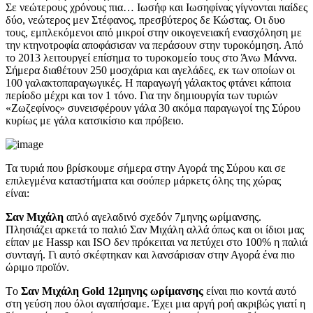
Σε νεώτερους χρόνους πια… Ιωσήφ και Ιωσηφίνας γίγνονται παίδες
δύο, νεώτερος μεν Στέφανος, πρεσβύτερος δε Κώστας. Οι δυο
τους, εμπλεκόμενοι από μικροί στην οικογενειακή ενασχόληση με
την κτηνοτροφία αποφάσισαν να περάσουν στην τυροκόμηση. Από
το 2013 λειτουργεί επίσημα το τυροκομείο τους στο Άνω Μάννα.
Σήμερα διαθέτουν 250 μοσχάρια και αγελάδες, εκ των οποίων οι
100 γαλακτοπαραγωγικές. Η παραγωγή γάλακτος φτάνει κάποια
περίοδο μέχρι και τον 1 τόνο. Για την δημιουργία των τυριών
«Ζωζεφίνος» συνεισφέρουν γάλα 30 ακόμα παραγωγοί της Σύρου
κυρίως με γάλα κατσικίσιο και πρόβειο.
Τα τυριά που βρίσκουμε σήμερα στην Αγορά της Σύρου και σε
επιλεγμένα καταστήματα και σούπερ μάρκετς όλης της χώρας
είναι:
Σαν Μιχάλη
απλό αγελαδινό σχεδόν 7μηνης ωρίμανσης.
Πλησιάζει αρκετά το παλιό Σαν Μιχάλη αλλά όπως και οι ίδιοι μας
είπαν με Hassp και ISO δεν πρόκειται να πετύχει στο 100% η παλιά
συνταγή. Γι αυτό σκέφτηκαν και λανσάρισαν στην Αγορά ένα πιο
ώριμο προϊόν.
Tο
Σαν Μιχάλη Gold 12μηνης ωρίμανσης
είναι πιο κοντά αυτό
στη γεύση που όλοι αγαπήσαμε. Έχει μια αργή ροή ακριβώς γιατί η