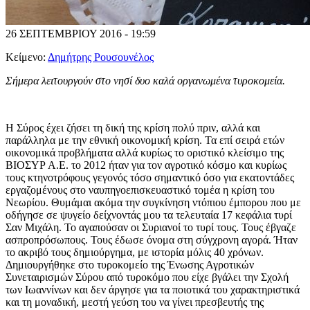
26 ΣΕΠΤΕΜΒΡΙΟΥ 2016 - 19:59
Κείμενο:
Δημήτρης Ρουσουνέλος
Σ
ήμερα λειτουργούν στο νησί δυο καλά οργανωμένα τυροκομεία.
Η Σύρος έχει ζήσει τη δική της κρίση πολύ πριν, αλλά και
παράλληλα με την εθνική οικονομική κρίση. Τα επί σειρά ετών
οικονομικά προβλήματα αλλά κυρίως το οριστικό κλείσιμο της
ΒΙΟΣΥΡ Α.Ε. το 2012 ήταν για τον αγροτικό κόσμο και κυρίως
τους κτηνοτρόφους γεγονός τόσο σημαντικό όσο για εκατοντάδες
εργαζομένους στο ναυπηγοεπισκευαστικό τομέα η κρίση του
Νεωρίου. Θυμάμαι ακόμα την συγκίνηση ντόπιου έμπορου που με
οδήγησε σε ψυγείο δείχνοντάς μου τα τελευταία 17 κεφάλια τυρί
Σαν Μιχάλη. Το αγαπούσαν οι Συριανοί το τυρί τους. Τους έβγαζε
ασπροπρόσωπους. Τους έδωσε όνομα στη σύγχρονη αγορά. Ήταν
το ακριβό τους δημιούργημα, με ιστορία μόλις 40 χρόνων.
Δημιουργήθηκε στο τυροκομείο της Ένωσης Αγροτικών
Συνεταιρισμών Σύρου από τυροκόμο που είχε βγάλει την Σχολή
των Ιωαννίνων και δεν άργησε για τα ποιοτικά του χαρακτηριστικά
και τη μοναδική, μεστή γεύση του να γίνει πρεσβευτής της