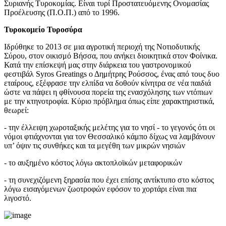
Συριανής Τυροκομίας. Είναι τυρί Προστατευόμενης Ονομασίας
Προέλευσης (Π.Ο.Π.) από το 1996.
Τυροκομείο Τυροσύρα
Iδρύθηκε το 2013 σε μια αγροτική περιοχή της Νοτιοδυτικής
Σύρου, στον οικισμό Βήσσα, που ανήκει διοικητικά στον Φοίνικα.
Κατά την επίσκεψή μας στην διάρκεια του γαστρονομικού
φεστιβάλ Syros Greatings ο Δημήτρης Ρούσσος, ένας από τους δυο
εταίρους, εξέφρασε την ελπίδα να δοθούν κίνητρα σε νέα παιδιά
ώστε να πάψει η φθίνουσα πορεία της ενασχόλησης των ντόπιων
με την κτηνοτροφία. Κύριο πρόβλημα όπως είπε χαρακτηριστικά,
θεωρεί:
- την έλλειψη χωροταξικής μελέτης για το νησί - το γεγονός ότι οι
νόμοι φτιάχνονται για τον Θεσσαλικό κάμπο δίχως να λαμβάνουν
υπ’ όψιν τις συνθήκες και τα μεγέθη των μικρών νησιών
- το αυξημένο κόστος λόγω ακτοπλοϊκών μεταφορικών
- τη συνεχιζόμενη ξηρασία που έχει επίσης αντίκτυπο στο κόστος
λόγω εισαγόμενων ζωοτροφών εφόσον το χορτάρι είναι πια
λιγοστό.