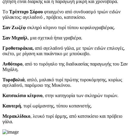
ζήτηση είναι διαρκής και η παραγωγή μικρή και χρονοβόρα.
Tο
Τρίπτυχο Σύρου
φτιαγμένο από συνδυασμό τριών ειδών
γάλακτος: αγελαδινό , πρόβειο, κατσικίσιο.
Σαν Ζωζέφ
σκληρό κίτρινο τυρί τύπου κεφαλογραβιέρας.
Σαν Μιχαήλ
, μια σχετικά ήπια γραβιέρα.
Γροθοτυράκια,
από αγελαδινό γάλα, με τριών ειδών επιλογές,
σκέτο, με ρίγανη και πικάντικο με μπούκοβο.
Ανθότυρο
, από το τυρόγαλο της διαδικασίας παραγωγής του Σαν
Μιχάλη.
Τυροβολιά
, απλό, μαλακό τυρί πρώτης τυροκόμησης, κυρίως
αγελαδινό, παρόμοιο της Μυκόνου.
Κατσικίσιο κίτρινο
, στην κατηγορία των σκληρών τυριών.
Καυτερή
, τυρί ωρίμανσης, τύπου κοπανιστής.
Μερακλίδικο
, λευκό τυρί άρμης, από κατσικίσιο και πρόβειο
γάλα.