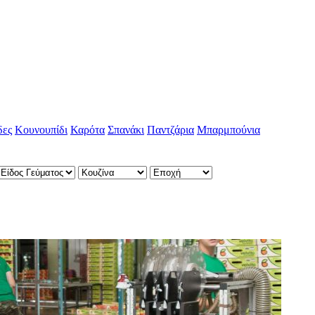
δες
Κουνουπίδι
Καρότα
Σπανάκι
Παντζάρια
Μπαρμπούνια