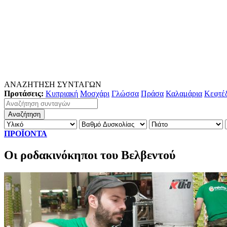
ΑΝΑΖΗΤΗΣΗ ΣΥΝΤΑΓΩΝ
Προτάσεις:
Κυπριακή
Μοσχάρι
Γλώσσα
Πράσα
Καλαμάρια
Κεφτέ
ΠΡΟΪΟΝΤΑ
Οι ροδακινόκηποι του Βελβεντού