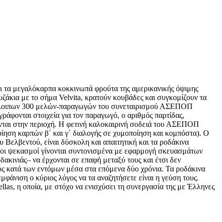
αι τα μεγαλόκαρπα κοκκινωπά φρούτα της αμερικανικής όψιμης
υζάκια με το σήμα Velvita, κρατούν κουβάδες και συγκομίζουν τα
 υπόλοιπων 300 μελών-παραγωγών του συνεταιρισμού ΑΣΕΠΟΠ
ράφονται στοιχεία για τον παραγωγό, ο αριθμός παρτίδας,
νται στην περιοχή. Η φετινή καλοκαιρινή σοδειά του ΑΣΕΠΟΠ
ίηση καρπών β΄ και γ΄ διαλογής σε χυμοποίηση και κομπόστα). Ο
 Βελβεντού, είναι δύσκολη και απαιτητική και τα ροδάκινα
 οι ψεκασμοί γίνονται συντονισμένα με εφαρμογή σκευασμάτων
ακινιάς– να έρχονται σε επαφή μεταξύ τους και έτσι δεν
ς κατά των εντόμων μέσα στα επόμενα δύο χρόνια. Τα ροδάκινα
φάνιση ο κύριος λόγος να τα αναζητήσετε είναι η γεύση τους.
las, η οποία, με στόχο να ενισχύσει τη συνεργασία της με Έλληνες