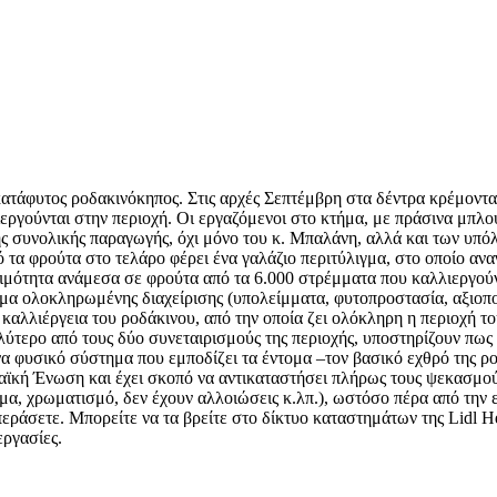
κατάφυτος ροδακινόκηπος. Στις αρχές Σεπτέμβρη στα δέντρα κρέμοντ
λιεργούνται στην περιοχή. Οι εργαζόμενοι στο κτήμα, με πράσινα μπλο
 της συνολικής παραγωγής, όχι μόνο του κ. Μπαλάνη, αλλά και των
τα φρούτα στο τελάρο φέρει ένα γαλάζιο περιτύλιγμα, στο οποίο αναγ
ιμότητα ανάμεσα σε φρούτα από τα 6.000 στρέμματα που καλλιεργού
ημα ολοκληρωμένης διαχείρισης (υπολείμματα, φυτοπροστασία, αξιοπο
αλλιέργεια του ροδάκινου, από την οποία ζει ολόκληρη η περιοχή του
τερο από τους δύο συνεταιρισμούς της περιοχής, υποστηρίζουν πως
 φυσικό σύστημα που εμποδίζει τα έντομα –τον βασικό εχθρό της ροδ
αϊκή Ένωση και έχει σκοπό να αντικαταστήσει πλήρως τους ψεκασμού
α, χρωματισμό, δεν έχουν αλλοιώσεις κ.λπ.), ωστόσο πέρα από την εμ
ράσετε. Μπορείτε να τα βρείτε στο δίκτυο καταστημάτων της Lidl Ηel
εργασίες.