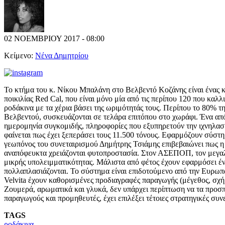
02 ΝΟΕΜΒΡΙΟΥ 2017 - 08:00
Κείμενο:
Νένα Δημητρίου
Το κτήμα του κ. Νίκου Μπαλάνη στο Βελβεντό Κοζάνης είναι ένας 
ποικιλίας Red Cal, που είναι μόνο μία από τις περίπου 120 που καλ
ροδάκινα με τα χέρια βάσει της ωριμότητάς τους. Περίπου το 80%
Βελβεντού, συσκευάζονται σε τελάρα επιτόπου στο χωράφι. Ένα από 
ημερομηνία συγκομιδής, πληροφορίες που εξυπηρετούν την ιχνηλασ
φαίνεται πως έχει ξεπεράσει τους 11.500 τόνους. Εφαρμόζουν σύστ
γεωπόνος του συνεταιρισμού Δημήτρης Τσιάμης επιβεβαιώνει πως η κ
αναπόφευκτα χρειάζονται φυτοπροστασία. Στον ΑΣΕΠΟΠ, τον μεγαλύ
μικρής υπολειμματικότητας. Μάλιστα από φέτος έχουν εφαρμόσει ένα
πολλαπλασιάζονται. Το σύστημα είναι επιδοτούμενο από την Ευρωπ
Velvita έχουν καθορισμένες προδιαγραφές παραγωγής (μέγεθος, σχήμ
Ζουμερά, αρωματικά και γλυκά, δεν υπάρχει περίπτωση να τα προσπε
παραγωγούς και προμηθευτές, έχει επιλέξει τέτοιες στρατηγικές συν
TAGS
ροδάκινα