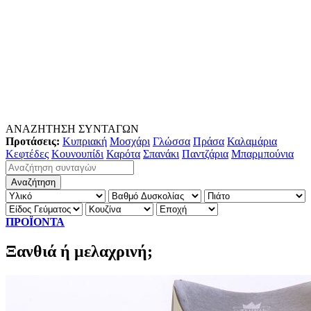
ΑΝΑΖΗΤΗΣΗ ΣΥΝΤΑΓΩΝ
Προτάσεις:
Κυπριακή
Μοσχάρι
Γλώσσα
Πράσα
Καλαμάρια
Κεφτέδες
Κουνουπίδι
Καρότα
Σπανάκι
Παντζάρια
Μπαρμπούνια
ΠΡΟΪΟΝΤΑ
Ξανθιά ή μελαχρινή;