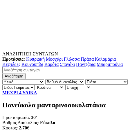
ΑΝΑΖΗΤΗΣΗ ΣΥΝΤΑΓΩΝ
Προτάσεις:
Κυπριακή
Μοσχάρι
Γλώσσα
Πράσα
Καλαμάρια
Κεφτέδες
Κουνουπίδι
Καρότα
Σπανάκι
Παντζάρια
Μπαρμπούνια
ΜΕΧΡΙ 4 ΥΛΙΚΑ
Πανεύκολα μανταρινοσοκολατάκια
Προετοιμασία:
30'
Βαθμός Δυσκολίας:
Εύκολο
Κόστος:
2.70€