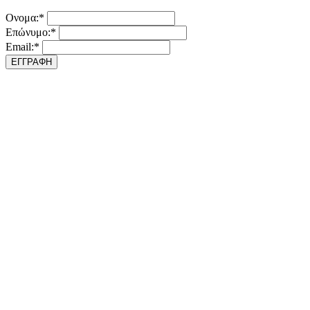
Ονομα:*
Επώνυμο:*
Email:*
ΕΓΓΡΑΦΗ