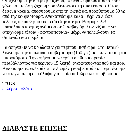
Φτιάχνουμε την κρέμα βράζοντας το άνθος αραβοσίτου σε όσο
γάλα και με όση ζάχαρη προβλέπονται στη συσκευασία. Οταν
δέσει η κρέμα, αποσύρουμε από τη φωτιά και προσθέτουμε 50 γρ.
από την κουβερτούρα. Ανακατεύουμε καλά μέχρι να λιώσει
τελείως η κουβερτούρα μέσα στην κρέμα. Βάζουμε 2-3
κουταλάκια κρέμας ανάμεσα σε 2 σαβαγιάρ. Συνεχίζουμε να
φτιάχνουμε τέτοια «σαντουιτσάκια» μέχρι να τελειώσουν τα
σαβαγιάρ και η κρέμα.
Τα αφήνουμε να κρυώσουν για περίπου μισή ώρα. Στο μεταξύ
λιώνουμε την υπόλοιπη κουβερτούρα (150 γρ.) σε μπεν μαρί ή στα
μικροκύματα. Την αφήνουμε να έρθει σε θερμοκρασία
περιβάλλοντος για περίπου 15 λεπτά, ανακατεύοντας πού και πού.
Αλείφουμε τα εκλεράκια με λιωμένη κουβερτούρα. Περιμένουμε
να στεγνώσει η επικάλυψη για περίπου 1 ώρα και σερβίρουμε.
TAGS
εκλέρ
σοκολάτα
ΔΙΑΒΑΣΤΕ ΕΠΙΣΗΣ