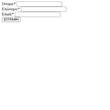
Ονομα:*
Επώνυμο:*
Email:*
ΕΓΓΡΑΦΗ