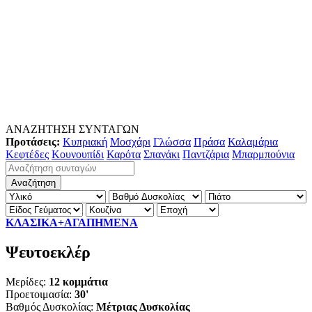
ΑΝΑΖΗΤΗΣΗ ΣΥΝΤΑΓΩΝ
Προτάσεις:
Κυπριακή
Μοσχάρι
Γλώσσα
Πράσα
Καλαμάρια
Κεφτέδες
Κουνουπίδι
Καρότα
Σπανάκι
Παντζάρια
Μπαρμπούνια
ΚΛΑΣΙΚΑ+ΑΓΑΠΗΜΕΝΑ
Ψευτοεκλέρ
Μερίδες:
12 κομμάτια
Προετοιμασία:
30'
Βαθμός Δυσκολίας:
Μέτριας Δυσκολίας