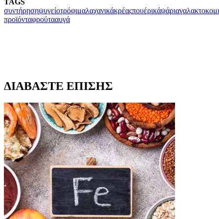
TAGS
συντήρηση
ψυγείο
τρόφιμα
λαχανικά
κρέας
πουέρικά
ψάρια
γαλακτοκομ
προϊόντα
φρούτα
αυγά
ΔΙΑΒΑΣΤΕ ΕΠΙΣΗΣ