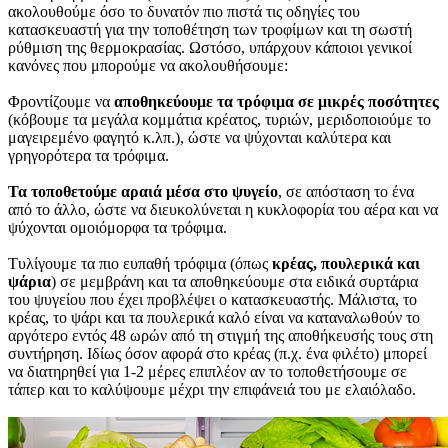
ακολουθούμε όσο το δυνατόν πιο πιστά τις οδηγίες του
κατασκευαστή για την τοποθέτηση των τροφίμων και τη σωστή
ρύθμιση της θερμοκρασίας. Ωστόσο, υπάρχουν κάποιοι γενικοί
κανόνες που μπορούμε να ακολουθήσουμε:
Φροντίζουμε να
αποθηκεύουμε τα τρόφιμα σε μικρές ποσότητες
(κόβουμε τα μεγάλα κομμάτια κρέατος, τυριών, μεριδοποιούμε το
μαγειρεμένο φαγητό κ.λπ.), ώστε να ψύχονται καλύτερα και
γρηγορότερα τα τρόφιμα.
Τα τοποθετούμε αραιά μέσα στο ψυγείο
, σε απόσταση το ένα
από το άλλο, ώστε να διευκολύνεται η κυκλοφορία του αέρα και να
ψύχονται ομοιόμορφα τα τρόφιμα.
Τυλίγουμε τα πιο ευπαθή τρόφιμα (όπως
κρέας, πουλερικά και
ψάρια
) σε μεμβράνη και τα αποθηκεύουμε στα ειδικά συρτάρια
του ψυγείου που έχει προβλέψει ο κατασκευαστής. Μάλιστα, το
κρέας, το ψάρι και τα πουλερικά καλό είναι να καταναλωθούν το
αργότερο εντός 48 ωρών από τη στιγμή της αποθήκευσής τους στη
συντήρηση. Ιδίως όσον αφορά στο κρέας (π.χ. ένα φιλέτο) μπορεί
να διατηρηθεί για 1-2 μέρες επιπλέον αν το τοποθετήσουμε σε
τάπερ και το καλύψουμε μέχρι την επιφάνειά του με ελαιόλαδο.