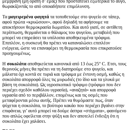
μεμβράνη (μη ορατή σ’ εμάς) που προστατεύει εξωτερικά το αυγό,
θωρακίζοντάς το από οποιαδήποτε επιμόλυνση.
Τα
μαγειρεμένα
φαγητά
τα τοποθετούμε στο ψυγείο σε τάπερ,
αφού πρώτα «κρυώσουν», αφού δηλαδή τα αφήσουμε να
αποκτήσουν θερμοκρασία δωματίου. Και αυτό γιατί, σε αντίθετη
περίπτωση, θερμαίνεται ο θάλαμος του ψυγείου, μεταβολή που
μπορεί να επηρεάσει τα υπόλοιπα αποθηκευμένα τρόφιμα.
Επιπλέον, η συσκευή θα πρέπει να καταναλώσει επιπλέον
ενέργεια, ώστε να επαναφέρει τη θερμοκρασία που επικρατούσε
προηγουμένως.
Η
σοκολάτα
αποθηκεύεται κανονικά από 13 έως 25° C. Ετσι, τους
θερινούς μήνες θα πρέπει να τη διατηρούμε στο ψυγείο, και
μάλιστα όχι κοντά σε τυριά και τρόφιμα με έντονη οσμή, καθώς η
σοκολάτα απορροφά όλες τις μυρωδιές (το ίδιο και τα γλυκά με
βάση τη σοκολάτα). Ως υγροσκοπικό τρόφιμο (τρόφιμο που δεν
περιέχει σχεδόν καθόλου υγρασία), «αναζητά» και απορροφά
υγρασία από το περιβάλλον, επομένως και τις οσμές που
μεταφέρονται μέσω αυτής. Πρέπει να θυμόμαστε πως, όταν
ψύχεται η σοκολάτα, το βούτυρο κακάο που περιέχει βγαίνει στην
επιφάνεια, γι’ αυτό μπορεί να δούμε άσπρα «στίγματα», φαινόμενο
που απλώς οφείλεται στην ψύξη και δεν αποτελεί ένδειξη ότι η
σοκολάτα έχει χαλάσει.