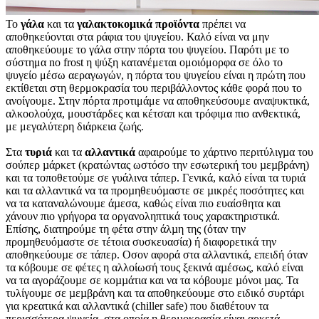
Το
γάλα
και τα
γαλακτοκομικά προϊόντα
πρέπει να
αποθηκεύονται στα ράφια του ψυγείου. Καλό είναι να μην
αποθηκεύουμε το γάλα στην πόρτα του ψυγείου. Παρότι με το
σύστημα no frost η ψύξη κατανέμεται ομοιόμορφα σε όλο το
ψυγείο μέσω αεραγωγών, η πόρτα του ψυγείου είναι η πρώτη που
εκτίθεται στη θερμοκρασία του περιβάλλοντος κάθε φορά που το
ανοίγουμε. Στην πόρτα προτιμάμε να αποθηκεύσουμε αναψυκτικά,
αλκοολούχα, μουστάρδες και κέτσαπ και τρόφιμα πιο ανθεκτικά,
με μεγαλύτερη διάρκεια ζωής.
Στα
τυριά
και τα
αλλαντικά
αφαιρούµε το χάρτινο περιτύλιγµα του
σούπερ µάρκετ (κρατώντας ωστόσο την εσωτερική του µεµβράνη)
και τα τοποθετούµε σε γυάλινα τάπερ. Γενικά, καλό είναι τα τυριά
και τα αλλαντικά να τα προµηθευόµαστε σε µικρές ποσότητες και
να τα καταναλώνουµε άµεσα, καθώς είναι πιο ευαίσθητα και
χάνουν πιο γρήγορα τα οργανοληπτικά τους χαρακτηριστικά.
Επίσης, διατηρούµε τη φέτα στην άλµη της (όταν την
προµηθευόµαστε σε τέτοια συσκευασία) ή διαφορετικά την
αποθηκεύουµε σε τάπερ. Οσον αφορά στα αλλαντικά, επειδή όταν
τα κόβουµε σε φέτες η αλλοίωσή τους ξεκινά αµέσως, καλό είναι
να τα αγοράζουµε σε κοµµάτια και να τα κόβουµε µόνοι µας. Τα
τυλίγουµε σε µεµβράνη και τα αποθηκεύουµε στο ειδικό συρτάρι
για κρεατικά και αλλαντικά (chiller safe) που διαθέτουν τα
περισσότερα ψυγεία, στα οποία η θερµοκρασία είναι αρκετά