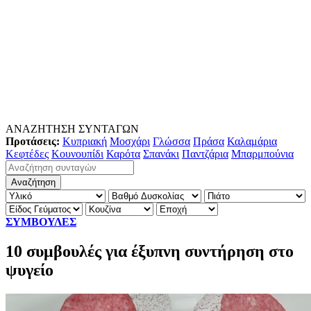
ΑΝΑΖΗΤΗΣΗ ΣΥΝΤΑΓΩΝ
Προτάσεις:
Κυπριακή
Μοσχάρι
Γλώσσα
Πράσα
Καλαμάρια
Κεφτέδες
Κουνουπίδι
Καρότα
Σπανάκι
Παντζάρια
Μπαρμπούνια
ΣΥΜΒΟΥΛΕΣ
10 συμβουλές για έξυπνη συντήρηση στο
ψυγείο