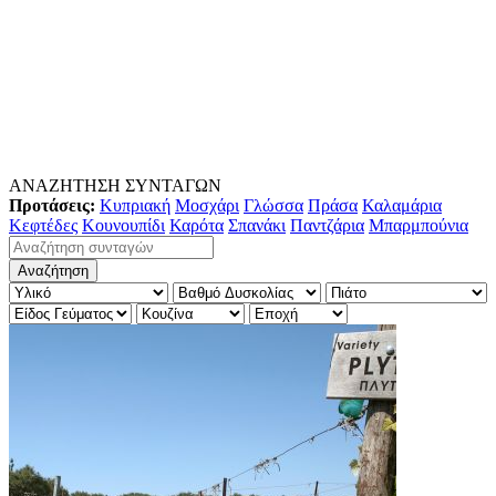
ΑΝΑΖΗΤΗΣΗ ΣΥΝΤΑΓΩΝ
Προτάσεις:
Κυπριακή
Μοσχάρι
Γλώσσα
Πράσα
Καλαμάρια
Κεφτέδες
Κουνουπίδι
Καρότα
Σπανάκι
Παντζάρια
Μπαρμπούνια