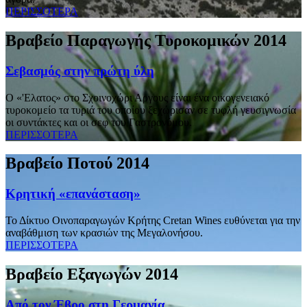
ΠΕΡΙΣΣΟΤΕΡΑ
Βραβείο Παραγωγής Τυροκομικών 2014
Σεβασμός στην πρώτη ύλη
Ο «'Ελατος» στο Σχοινοχώρι Αργους είναι ένα οικογενειακό
τυροκομείο τα τυριά του οποίου ξεχώρισαν σε τυφλή γευσιγνωσία
οι συντάκτες και οι σεφ του Γαστρονόμου.
ΠΕΡΙΣΣΟΤΕΡΑ
Βραβείο Ποτού 2014
Κρητική «επανάσταση»
Το Δίκτυο Οινοπαραγωγών Κρήτης Cretan Wines ευθύνεται για την
αναβάθμιση των κρασιών της Μεγαλονήσου.
ΠΕΡΙΣΣΟΤΕΡΑ
Βραβείο Εξαγωγών 2014
Από τον Έβρο στη Γερμανία