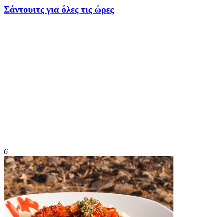
Σάντουιτς για όλες τις ώρες
6