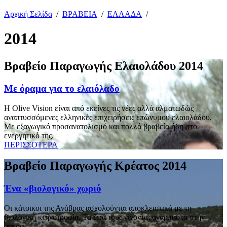
Αρχική Σελίδα
/
ΒΡΑΒΕΙΑ
/
ΕΛΛΑΔΑ
/
2014
Βραβείο Παραγωγής Ελαιολάδου 2014
Με όραμα για το ελαιόλαδο
Η Olive Vision είναι από εκείνες τις νέες αλλά αλματωδώς
αναπτυσσόμενες ελληνικές επιχειρήσεις επώνυμου ελαιολάδου.
Με εξαγωγικό προσανατολισμό και πολλά βραβεία ήδη στο
ενεργητικό της.
ΠΕΡΙΣΣΟΤΕΡΑ
Βραβείο Παραγωγής Κρέατος 2014
Ένα «βιολογικό» χωριό
Οι κάτοικοι της Ανάβρας ασχολούνται αποκλειστικά με τη
βιολογική κτηνοτροφία. Τα ζώα τους γίνονται ανάρπαστα στην
αγορά.