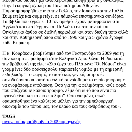
Κουράκου διορίστηκε αναπληρώτρια καθηγήτρια της οινολογίας
στην Γεωργική σχολή του Πανεπιστημίου Αθηνών.
Παρασημοφορήθηκε από την Γαλλία, την Ισπανία και την Ιταλία.
Συμμετείχε και συμμετέχει σε πάμπολα επιστημονικά συνέδρια.
Τα βιβλία που έγραψε -10 τον αριθμό- έχουν μεταφραστεί στα
Αγγλικά και στα Γερμανικά. Πολλά τα επιστημονικά και
Οινολογικά άρθρα σε διεθνή περιοδικά και στον διεθνή τύπο αλλά
και στην Καθημερινή όπου από το 1996 και για 5 χρόνια έγραφε
κάθε Κυριακή.
Η κ. Κουράκου βραβεύτηκε από τον Γαστρονόμο το 2009 για τη
συνολική της προσφορά στον Ελληνικό Αμπελώνα. Η ίδια κατά
την βράβευσή της είπε: «Στο έργο του Πλάτωνα “Oι Νόμοι” είναι
γραμμένες δύο φράσεις πολυ ταιριαστές νομίζω με τη σημερινή
εκδηλωση: “Το φαγητό, το ποτό και, γενικά, οι τροφές
συνοδεύονται απ’ αυτό το ειδικό συναίσθημα το οποίο μπορούμε
να ονομάσουμε απόλαυση. Οσο για την ωφελιμότητα, κάθε φορά
που φτιάχνουμε κάποιο τρόφιμο, λέμε ότι αυτό που είναι πιο
υγιεινό είναι και το πιο ωφέλιμο”. Οσο για μένα, απλά
οραματίσθηκα ένα καλύτερο μέλλον για την αμπελουργική
οικονομία του τόπου μας, τον κλάδο και τους ανθρώπους του».
TAGS
οινογευσία
κρασί
βραβεία 2009
παραγωγός