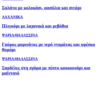
Σαλάτα με κολοκάσι, φασόλια και σιτάρι
ΛΑΧΑΝΙΚΑ
Πλιγούρι με λαχανικά και ρεβύθια
ΨΑΡΙΑ/ΘΑΛΑΣΣΙΝΑ
Γαύρος μαρινάτος με νερό ντομάτας και φρέσκο
θυμάρι
ΨΑΡΙΑ/ΘΑΛΑΣΣΙΝΑ
Σαρδέλες στη σχάρα με πέστο κουκουνάρι και
μαϊντανό