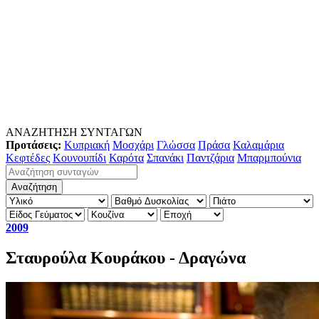
ΑΝΑΖΗΤΗΣΗ ΣΥΝΤΑΓΩΝ
Προτάσεις:
Κυπριακή
Μοσχάρι
Γλώσσα
Πράσα
Καλαμάρια
Κεφτέδες
Κουνουπίδι
Καρότα
Σπανάκι
Παντζάρια
Μπαρμπούνια
2009
Σταυρούλα Κουράκου - Δραγώνα