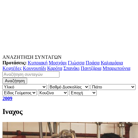
ΑΝΑΖΗΤΗΣΗ ΣΥΝΤΑΓΩΝ
Προτάσεις:
Κυπριακή
Μοσχάρι
Γλώσσα
Πράσα
Καλαμάρια
Κεφτέδες
Κουνουπίδι
Καρότα
Σπανάκι
Παντζάρια
Μπαρμπούνια
2009
Ιναχος