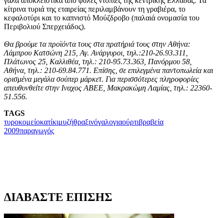
γάλα αποκλειστικά από φυλές ντόπιες της κεντρικής Eλλάδας. Τα
κίτρινα τυριά της εταιρείας περιλαμβάνουν τη γραβιέρα, το
κεφαλοτύρι και το καπνιστό Μούζδροβο (παλαιά ονομασία του
Περιβολιού Σπερχειάδος).
Θα βρούμε τα προϊόντα τους στα πρατήριά τους στην Αθήνα:
Λάμπρου Κατσώνη 215, Αγ. Ανάργυροι, τηλ.:210-26.93.311,
Πλάτωνος 25, Καλλιθέα, τηλ.: 210-95.73.363, Πανόρμου 58,
Αθήνα, τηλ.: 210-69.84.771. Επίσης, σε επιλεγμένα παντοπωλεία και
ορισμένα μεγάλα σούπερ μάρκετ. Για περισσότερες πληροφορίες
απευθυνθείτε στην Ιναχος ΑΒΕΕ, Μακρακώμη Λαμίας, τηλ.: 22360-
51.556.
TAGS
τυροκομείο
κατίκι
μυζήθρα
ξινόγαλο
γιαούρτι
βραβεία
2009
παραγωγός
ΔΙΑΒΑΣΤΕ ΕΠΙΣΗΣ