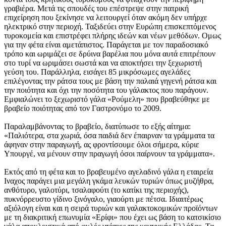
γραβιέρα. Μετά τις σπουδές του επέστρεψε στην πατρική
επιχείρηση που ξεκίνησε να λειτουργεί όταν ακόμη δεν υπήρχε
ηλεκτρικό στην περιοχή. Ταξιδεύει στην Ευρώπη επισκεπτόμενος
τυροκομεία και επιστρέφει πλήρης ιδεών και νέων μεθόδων. Ομως
για την φέτα είναι αμετάπιστος. Παράγεται με τον παραδοσιακό
τρόπο και ωριμάζει σε δρύινα βαρέλια που μόνα αυτά επιτρέπουν
στο τυρί να ωριμάσει σωστά και να αποκτήσει την ξεχωριστή
γεύση του. Παράλληλα, εισάγει 85 μικρόσωμες αγελάδες
επιλέγοντας την ράτσα τους με βάση την παλαιά γηγενή ράτσα και
την ποιότητα και όχι την ποσότητα του γάλακτος που παράγουν.
Εμφιαλώνει το ξεχωριστό γάλα «Ρούμελη» που βραβεύθηκε με
βραβείο ποιότητας από τον Γαστρονόμο το 2009.
Παραλαμβάνοντας το βραβείο, διατύπωσε το εξής αίτημα:
«Παλιότερα, στα χωριά, όσα παιδιά δεν έπαιρναν τα γράμματα τα
άφηναν στην παραγωγή, ας φροντίσουμε όλοι σήμερα, κύριε
Υπουργέ, να μένουν στην πραγωγή όσοι παίρνουν τα γράμματα».
Εκτός από τη φέτα και το βραβευμένο αγελαδινό γάλα η εταιρεία
Ιναχος παράγει μια μεγάλη γκάμα λευκών τυριών όπως μυζήθρα,
ανθότυρο, γαλοτύρι, τσαλαφούτι (το κατίκι της περιοχής),
πυκνόρρευστο γίδινο ξινόγαλο, γιαούρτι με πέτσα. Ιδιαιτέρως
αξιόλογη είναι και η σειρά τυριών και γαλακτοκομικών προϊόντων
με τη διακριτική επωνυμία «Eρίφι» που έχει ως βάση το κατσικίσιο